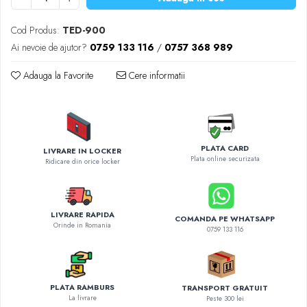
Diverse accesorii auto
Carcase protectie NOCO BOOST
Cod Produs:
TED-900
Invertoare Auto
Ai nevoie de ajutor?
0759 133 116
/
0757 368 989
Incarcator masina electrica
Adauga la Favorite
Cere informatii
Aparate de spalat cu presiune
Compresoare
PLATA CARD
LIVRARE IN LOCKER
Plata online securizata
Ridicare din orice locker
LIVRARE RAPIDA
COMANDA PE WHATSAPP
Orinde in Romania
0759 133 116
PLATA RAMBURS
TRANSPORT GRATUIT
La livrare
Peste 300 lei