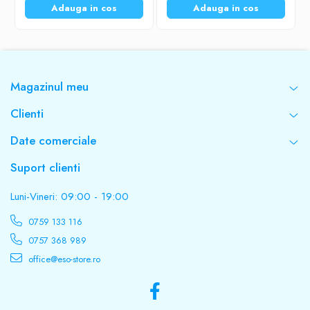
Stabilizare de iesire AC in mod baterie
Adauga in cos
Adauga in cos
220V ± 9% AC
Timp transfer
Magazinul meu
≤ 9ms
Clienti
Date comerciale
Unda sinusoidala
Suport clienti
Simulata
Luni-Vineri: 09:00 - 19:00
Numar si tip acumulator
0759 133 116
0757 368 989
1 x 12V - 9,6Ah
office@eso-store.ro
Autonomie (consum 120W)