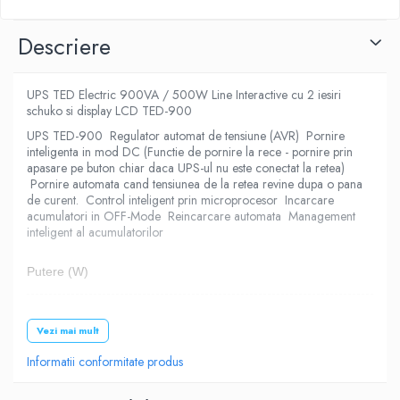
Descriere
UPS TED Electric 900VA / 500W Line Interactive cu 2 iesiri
schuko si display LCD TED-900
UPS TED-900 Regulator automat de tensiune (AVR) Pornire
inteligenta in mod DC (Functie de pornire la rece - pornire prin
apasare pe buton chiar daca UPS-ul nu este conectat la retea)
Pornire automata cand tensiunea de la retea revine dupa o pana
de curent. Control inteligent prin microprocesor Incarcare
acumulatori in OFF-Mode Reincarcare automata Management
inteligent al acumulatorilor
Putere (W)
500
Vezi mai mult
Informatii conformitate produs
Putere (VA)