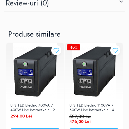
Review-uri
(0)
900
Model
TED-900
Produse similare
Display
-10%
LCD
Tensiune intrare
140V - 290V AC
Frecventa intrare
UPS TED Electric 700VA /
UPS TED Electric 1100VA /
400W Line Interactive cu 2
600W Line Interactive cu 4
iesiri schuko si display LCD
iesiri schuko si display LCD
294,00 Lei
529,00 Lei
45Hz - 55Hz
TED-700LCD
TED-1100
476,00 Lei