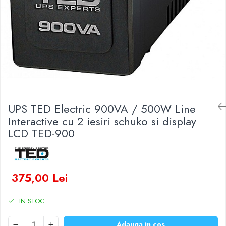
Baterii Zinc-Aer
Becuri LED
Aplice LED
Lanterne
Lampi
Kit-uri vlogging
Electrice
Convertoare tensiune
UPS TED Electric 900VA / 500W Line
Prelungitoare
Interactive cu 2 iesiri schuko si display
Stabilizatoare tensiune
LCD TED-900
Ventilatoare
Diverse gadgeturi
Cablu coaxial
375,00 Lei
Periferice PC
Accesorii auto
IN STOC
Redresoare
Roboti pornire
Adauga in cos