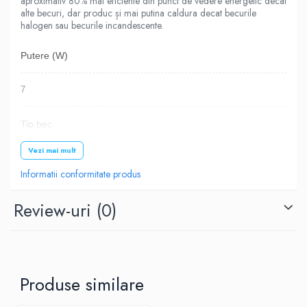
aproximativ 80% mai eficiente din punct de vedere energetic decat
alte becuri, dar produc și mai putina caldura decat becurile
halogen sau becurile incandescente.
Putere (W)
7
Tip bec
Vezi mai mult
LED
Informatii conformitate produs
Tip soclu
Review-uri
(0)
E14
Lumina
Produse similare
Calda