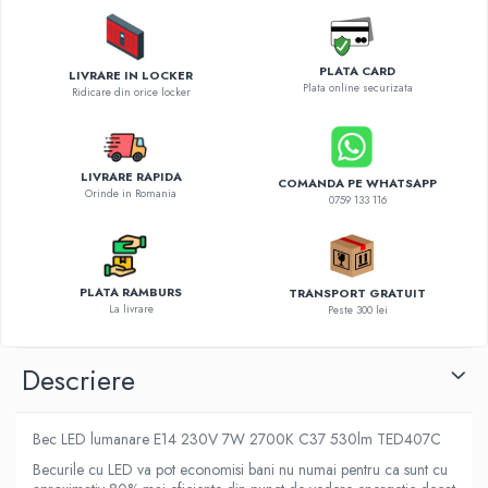
Diverse accesorii auto
Carcase protectie NOCO BOOST
Invertoare Auto
PLATA CARD
LIVRARE IN LOCKER
Plata online securizata
Incarcator masina electrica
Ridicare din orice locker
Aparate de spalat cu presiune
Compresoare
LIVRARE RAPIDA
COMANDA PE WHATSAPP
Orinde in Romania
0759 133 116
PLATA RAMBURS
TRANSPORT GRATUIT
La livrare
Peste 300 lei
Descriere
Bec LED lumanare E14 230V 7W 2700K C37 530lm TED407C
Becurile cu LED va pot economisi bani nu numai pentru ca sunt cu