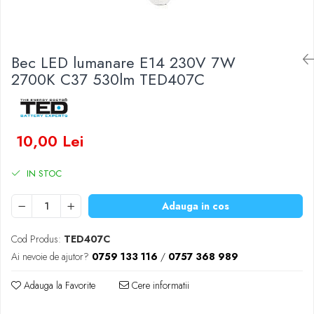
Baterii Zinc-Aer
Becuri LED
Aplice LED
Lanterne
Bec LED lumanare E14 230V 7W
Lampi
2700K C37 530lm TED407C
Kit-uri vlogging
Electrice
Convertoare tensiune
10,00 Lei
Prelungitoare
Stabilizatoare tensiune
IN STOC
Ventilatoare
Diverse gadgeturi
Adauga in cos
Cablu coaxial
Cod Produs:
TED407C
Periferice PC
Ai nevoie de ajutor?
0759 133 116
/
0757 368 989
Accesorii auto
Redresoare
Adauga la Favorite
Cere informatii
Roboti pornire