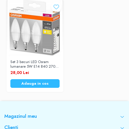
Forma
Lumanare
Flux luminos (lm)
530
Set 3 becuri LED Osram
lumanare 5W E14 B40 2700k
Temperatura culoare (K)
lumina calda
28,00 Lei
2700
Adauga in cos
Tensiune
230V
Magazinul meu
Autonomie
Clienti