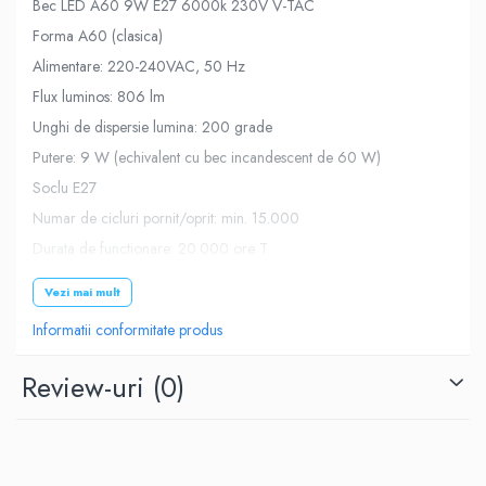
Bec LED A60 9W E27 6000k 230V V-TAC
Forma A60 (clasica)
Alimentare: 220-240VAC, 50 Hz
Flux luminos: 806 lm
Unghi de dispersie lumina: 200 grade
Putere: 9 W (echivalent cu bec incandescent de 60 W)
Soclu E27
Numar de cicluri pornit/oprit: min. 15.000
Durata de functionare: 20.000 ore T
emperatura de culoare: 6000 K (alb rece)
Vezi mai mult
DImensiuni: 112 mm x 60 mm (diametru)
Informatii conformitate produs
Greutate: 62 g
Review-uri
(0)