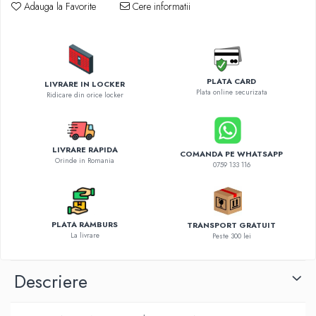
Diverse accesorii auto
Adauga la Favorite
Cere informatii
Carcase protectie NOCO BOOST
Invertoare Auto
Incarcator masina electrica
Aparate de spalat cu presiune
PLATA CARD
LIVRARE IN LOCKER
Plata online securizata
Compresoare
Ridicare din orice locker
LIVRARE RAPIDA
COMANDA PE WHATSAPP
Orinde in Romania
0759 133 116
PLATA RAMBURS
TRANSPORT GRATUIT
La livrare
Peste 300 lei
Descriere