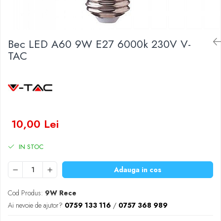
Baterii Zinc-Aer
Becuri LED
Aplice LED
Lanterne
Bec LED A60 9W E27 6000k 230V V-
Lampi
TAC
Kit-uri vlogging
Electrice
Convertoare tensiune
Prelungitoare
Stabilizatoare tensiune
10,00 Lei
Ventilatoare
Diverse gadgeturi
IN STOC
Cablu coaxial
Adauga in cos
Periferice PC
Accesorii auto
Cod Produs:
9W Rece
Redresoare
Ai nevoie de ajutor?
0759 133 116
/
0757 368 989
Roboti pornire