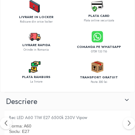
Diverse accesorii auto
Carcase protectie NOCO BOOST
PLATA CARD
LIVRARE IN LOCKER
Invertoare Auto
Plata online securizata
Ridicare din orice locker
Incarcator masina electrica
Aparate de spalat cu presiune
Compresoare
LIVRARE RAPIDA
COMANDA PE WHATSAPP
Orinde in Romania
0759 133 116
PLATA RAMBURS
TRANSPORT GRATUIT
La livrare
Peste 300 lei
Descriere
Bec LED A60 11W E27 6500k 230V Vipow
Forma: A60
Soclu: E27