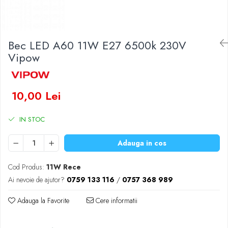
Baterii Zinc-Aer
Becuri LED
Aplice LED
Lanterne
Bec LED A60 11W E27 6500k 230V
Lampi
Vipow
Kit-uri vlogging
Electrice
10,00 Lei
Convertoare tensiune
Prelungitoare
IN STOC
Stabilizatoare tensiune
Ventilatoare
Adauga in cos
Diverse gadgeturi
Cablu coaxial
Cod Produs:
11W Rece
Periferice PC
Ai nevoie de ajutor?
0759 133 116
/
0757 368 989
Accesorii auto
Adauga la Favorite
Cere informatii
Redresoare
Roboti pornire