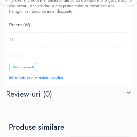
aproximativ 80% mai eficiente din punct de vedere energetic decat
alte becuri, dar produc și mai putina caldura decat becurile
halogen sau becurile incandescente.
Putere (W)
18
Tip bec
Vezi mai mult
LED
Informatii conformitate produs
Tip soclu
Review-uri
(0)
E27
Lumina
Produse similare
Rece