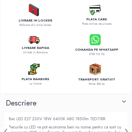
Diverse accesorii auto
Carcase protectie NOCO BOOST
Invertoare Auto
PLATA CARD
LIVRARE IN LOCKER
Plata online securizata
Incarcator masina electrica
Ridicare din orice locker
Aparate de spalat cu presiune
Compresoare
LIVRARE RAPIDA
COMANDA PE WHATSAPP
Orinde in Romania
0759 133 116
PLATA RAMBURS
TRANSPORT GRATUIT
La livrare
Peste 300 lei
Descriere
Bec LED E27 230V 18W 6400K A80 1850lm TED118R
Becurile cu LED va pot economisi bani nu numai pentru ca sunt cu