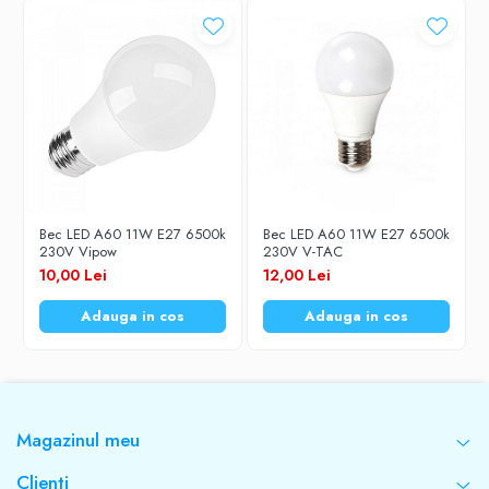
Forma
Balon mare
Flux luminos (lm)
1700
Bec LED A60 11W E27 6500k
Bec LED A60 11W E27 6500k
230V Vipow
230V V-TAC
Temperatura culoare (K)
10,00 Lei
12,00 Lei
6400
Adauga in cos
Adauga in cos
Tensiune
230V
Magazinul meu
Autonomie
Clienti