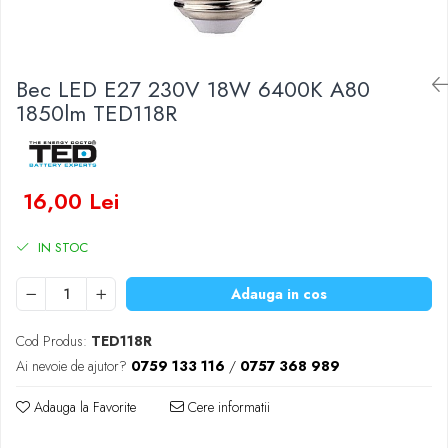
Baterii Zinc-Aer
Becuri LED
Aplice LED
Lanterne
Bec LED E27 230V 18W 6400K A80
Lampi
1850lm TED118R
Kit-uri vlogging
Electrice
Convertoare tensiune
16,00 Lei
Prelungitoare
Stabilizatoare tensiune
IN STOC
Ventilatoare
Diverse gadgeturi
Adauga in cos
Cablu coaxial
Cod Produs:
TED118R
Periferice PC
Ai nevoie de ajutor?
0759 133 116
/
0757 368 989
Accesorii auto
Redresoare
Adauga la Favorite
Cere informatii
Roboti pornire