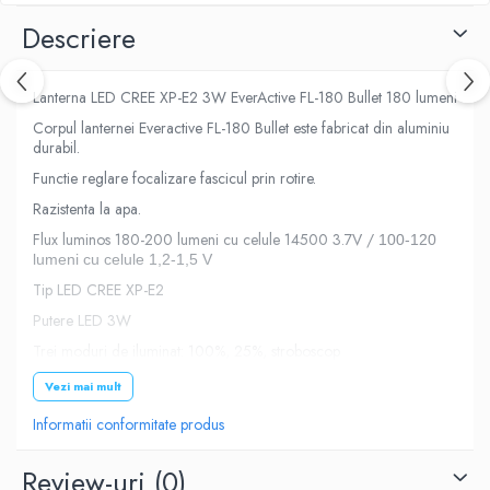
Descriere
Lanterna LED CREE XP-E2 3W EverActive FL-180 Bullet 180 lumeni
Corpul lanternei Everactive FL-180 Bullet este fabricat din aluminiu
durabil.
Functie reglare focalizare fascicul prin rotire.
Razistenta la apa.
Flux luminos 180-200 lumeni cu celule 14500 3.7V /
100-120
lumeni cu celule 1,2-1,5 V
Tip LED CREE XP-E2
Putere LED 3W
Trei moduri de iluminat: 100%, 25%, stroboscop
Raza actiune 200 metri
Vezi mai mult
Utilizeaza 1 baterie AA R6 1.5V sau 14500 3.7V (neincluse)
Informatii conformitate produs
Diametru corp: 20mm
Review-uri
(0)
Diametru cap: 26mm