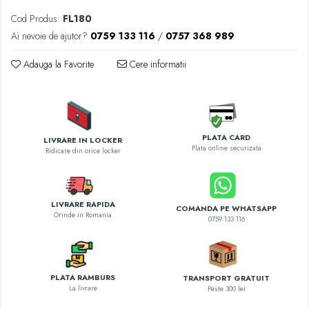
Diverse accesorii auto
Cod Produs:
FL180
Carcase protectie NOCO BOOST
Ai nevoie de ajutor?
0759 133 116
/
0757 368 989
Invertoare Auto
Incarcator masina electrica
Adauga la Favorite
Cere informatii
Aparate de spalat cu presiune
Compresoare
PLATA CARD
LIVRARE IN LOCKER
Plata online securizata
Ridicare din orice locker
LIVRARE RAPIDA
COMANDA PE WHATSAPP
Orinde in Romania
0759 133 116
PLATA RAMBURS
TRANSPORT GRATUIT
La livrare
Peste 300 lei