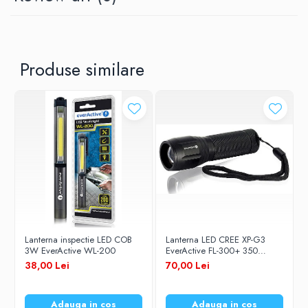
Greutate fara baterii: 54g
Produse similare
Lanterna inspectie LED COB
Lanterna LED CREE XP-G3
3W EverActive WL-200
EverActive FL-300+ 350
lumeni
38,00 Lei
70,00 Lei
Adauga in cos
Adauga in cos