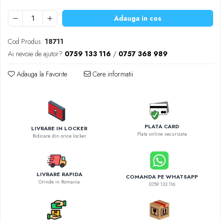
Diverse accesorii auto
Carcase protectie NOCO BOOST
Adauga in cos
Invertoare Auto
Cod Produs:
18711
Incarcator masina electrica
Ai nevoie de ajutor?
0759 133 116
/
0757 368 989
Aparate de spalat cu presiune
Compresoare
Adauga la Favorite
Cere informatii
PLATA CARD
LIVRARE IN LOCKER
Plata online securizata
Ridicare din orice locker
LIVRARE RAPIDA
COMANDA PE WHATSAPP
Orinde in Romania
0759 133 116