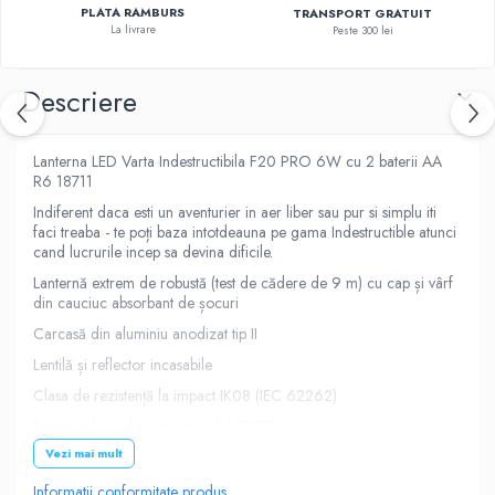
PLATA RAMBURS
TRANSPORT GRATUIT
La livrare
Peste 300 lei
Descriere
Lanterna LED Varta Indestructibila F20 PRO 6W cu 2 baterii AA
R6 18711
Indiferent daca esti un aventurier in aer liber sau pur si simplu iti
faci treaba - te poți baza intotdeauna pe gama Indestructible atunci
cand lucrurile incep sa devina dificile.
Lanternă extrem de robustă (test de cădere de 9 m) cu cap și vârf
din cauciuc absorbant de șocuri
Carcasă din aluminiu anodizat tip II
Lentilă și reflector incasabile
Clasa de rezistență la impact IK08 (IEC 62262)
Rezistent la praf și impermeabil (IP67)
Vezi mai mult
LED luminos, performant 2 niveluri de lumină: înaltă și joasă
Doua nivele de intensitate
Informatii conformitate produs