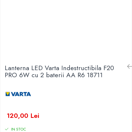
Baterii Zinc-Aer
Becuri LED
Aplice LED
Lanterne
Lampi
Kit-uri vlogging
Electrice
Convertoare tensiune
Prelungitoare
Lanterna LED Varta Indestructibila F20
Stabilizatoare tensiune
PRO 6W cu 2 baterii AA R6 18711
Ventilatoare
Diverse gadgeturi
Cablu coaxial
Periferice PC
Accesorii auto
120,00 Lei
Redresoare
Roboti pornire
IN STOC