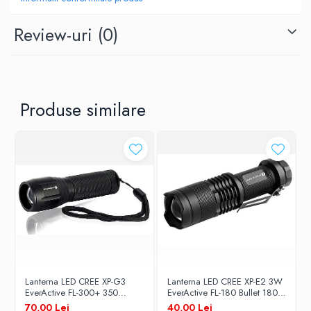
Raza de acționare a fasciculului: până la 140 m
Review-uri
(0)
Timp de funcționare: până la 55 de ore
Putere totală de lumină: până la 350 lumeni
Greutate cu baterii 205 g.
Lungime 167 mm
Produse similare
Diametrul capului 42 mm
Sursa lumina: 6 Watt LED
Utilizeaza 2 baterii x AA (R6) incluse
Lanterna LED CREE XP-G3
Lanterna LED CREE XP-E2 3W
EverActive FL-300+ 350
EverActive FL-180 Bullet 180
lumeni
lumeni
70,00 Lei
40,00 Lei