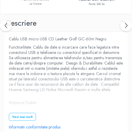
La livrare
Peste 300 lei
Descriere
Cablu USB micro USB CD Leather Golf GC-60m Negru
Functionlitate: Cablu de date si incarcare care face legatura intre
conectorul USB si telefoane cu conectorul specificat in denumire.
Se utilizeaza pentru alimentarea telefonului si/sau pentru transmisia
de date catre/dinspre computer. Design & Durabilitate: Cablul este
imbracat intr-o manta (imitatie piele) oferindu-i astfel o rezistenta
mai mare la indoire si o textura placuta la atingere. Cercul cromat
situat pe lateralul conectorului USB este o carcateristica distinctiva
ce il face usor de recunoscut de alte cabluri de date. Compatibil:
Huawei Samsung LG Nokia Microsoft Xiaomi si multe altele
Amperaj Cablu
Vezi mai mult
3000mA
Informatii conformitate produs
Brand