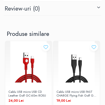
Review-uri
(0)
Golf
Lungime Cablu
Produse similare
1 m
Tip Cablu
date / alimentare
Conectori
USB - micro USB
Cablu USB micro USB CD
Cablu USB micro USB FAST
Leather Golf GC-60m ROSU
CHARGE Flying Fish Golf GC-
64m NEGRU
24,00 Lei
19,00 Lei