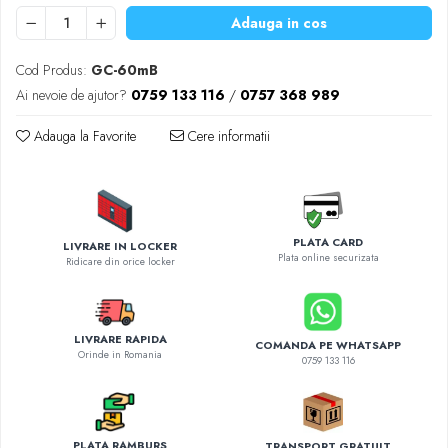
Diverse accesorii auto
Adauga in cos
Carcase protectie NOCO BOOST
Invertoare Auto
Cod Produs:
GC-60mB
Incarcator masina electrica
Ai nevoie de ajutor?
0759 133 116
/
0757 368 989
Aparate de spalat cu presiune
Adauga la Favorite
Cere informatii
Compresoare
PLATA CARD
LIVRARE IN LOCKER
Plata online securizata
Ridicare din orice locker
LIVRARE RAPIDA
COMANDA PE WHATSAPP
Orinde in Romania
0759 133 116
PLATA RAMBURS
TRANSPORT GRATUIT