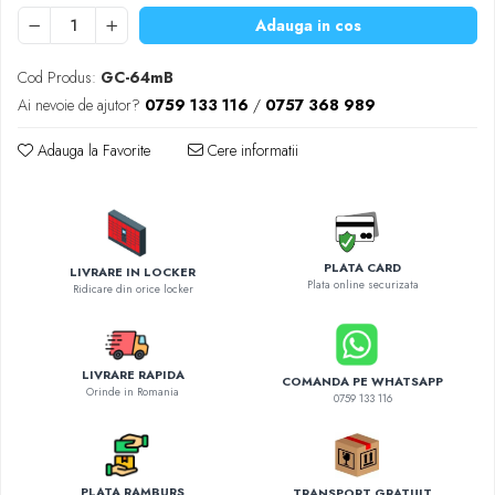
Diverse accesorii auto
Adauga in cos
Carcase protectie NOCO BOOST
Invertoare Auto
Cod Produs:
GC-64mB
Incarcator masina electrica
Ai nevoie de ajutor?
0759 133 116
/
0757 368 989
Aparate de spalat cu presiune
Adauga la Favorite
Cere informatii
Compresoare
PLATA CARD
LIVRARE IN LOCKER
Plata online securizata
Ridicare din orice locker
LIVRARE RAPIDA
COMANDA PE WHATSAPP
Orinde in Romania
0759 133 116
PLATA RAMBURS
TRANSPORT GRATUIT