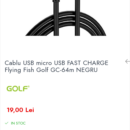
Baterii Zinc-Aer
Becuri LED
Aplice LED
Lanterne
Lampi
Kit-uri vlogging
Electrice
Convertoare tensiune
Cablu USB micro USB FAST CHARGE
Prelungitoare
Flying Fish Golf GC-64m NEGRU
Stabilizatoare tensiune
Ventilatoare
Diverse gadgeturi
Cablu coaxial
Periferice PC
19,00 Lei
Accesorii auto
Redresoare
IN STOC
Roboti pornire