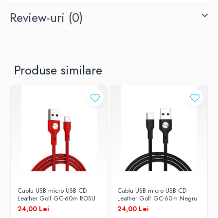
Review-uri
(0)
Brand
Golf
Produse similare
Lungime Cablu
1 m
Tip Cablu
date / alimentare
Conectori
USB - micro USB
Cablu USB micro USB CD
Cablu USB micro USB CD
Leather Golf GC-60m ROSU
Leather Golf GC-60m Negru
24,00 Lei
24,00 Lei