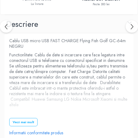
La livrare
Peste 300 lei
Descriere
Cablu USB micro USB FAST CHARGE Flying Fish Golf GC-64m
NEGRU
Functionlitate: Cablu de date si incarcare care face legatura intre
conectorul USB si telefoane cu conectorul specificat in denumire.
Se utilizeaza pentru alimentarea telefonului si/sau pentru transmisia
de date catre/dinspre computer. Fast Charge: Datorita calitatii
superioare a materialelor din care este construit, cablul permite o
viteza mare de incarcare si a transferului de date Durabilitate:
Cablul este imbracat intr-o manta protectiva oferindu-i astfel o
rezistenta mai mare la indoire si o textura fina la atingere.
Compatibil: Huawei Samsung LG Nokia Microsoft Xiaomi si multe
altele
Amperaj Cablu
Vezi mai mult
Informatii conformitate produs
3000mA