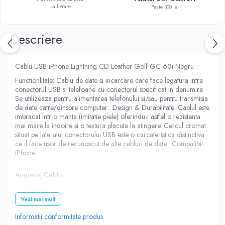
La livrare
Peste 300 lei
Descriere
Cablu USB iPhone Lightning CD Leather Golf GC-60i Negru
Functionlitate: Cablu de date si incarcare care face legatura intre
conectorul USB si telefoane cu conectorul specificat in denumire.
Se utilizeaza pentru alimentarea telefonului si/sau pentru transmisia
de date catre/dinspre computer. Design & Durabilitate: Cablul este
imbracat intr-o manta (imitatie piele) oferindu-i astfel o rezistenta
mai mare la indoire si o textura placuta la atingere. Cercul cromat
situat pe lateralul conectorului USB este o carcateristica distinctiva
ce il face usor de recunoscut de alte cabluri de date. Compatibil:
iPhone
Amperaj Cablu
Vezi mai mult
3000mA
Informatii conformitate produs
Brand