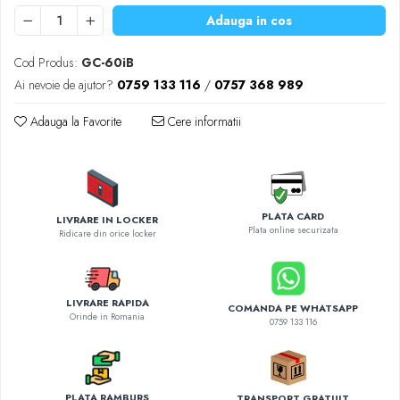
Diverse accesorii auto
Adauga in cos
Carcase protectie NOCO BOOST
Invertoare Auto
Cod Produs:
GC-60iB
Incarcator masina electrica
Ai nevoie de ajutor?
0759 133 116
/
0757 368 989
Aparate de spalat cu presiune
Adauga la Favorite
Cere informatii
Compresoare
PLATA CARD
LIVRARE IN LOCKER
Plata online securizata
Ridicare din orice locker
LIVRARE RAPIDA
COMANDA PE WHATSAPP
Orinde in Romania
0759 133 116
PLATA RAMBURS
TRANSPORT GRATUIT