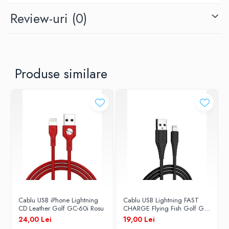
Review-uri
(0)
Golf
Lungime Cablu
Produse similare
1 m
Tip Cablu
date / alimentare
Conectori
USB - Lightning
Cablu USB iPhone Lightning
Cablu USB Lightning FAST
CD Leather Golf GC-60i Rosu
CHARGE Flying Fish Golf GC-
64i NEGRU
24,00 Lei
19,00 Lei