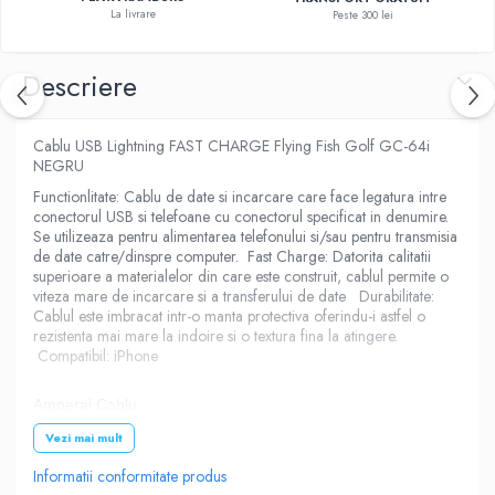
La livrare
Peste 300 lei
Descriere
Cablu USB Lightning FAST CHARGE Flying Fish Golf GC-64i
NEGRU
Functionlitate: Cablu de date si incarcare care face legatura intre
conectorul USB si telefoane cu conectorul specificat in denumire.
Se utilizeaza pentru alimentarea telefonului si/sau pentru transmisia
de date catre/dinspre computer. Fast Charge: Datorita calitatii
superioare a materialelor din care este construit, cablul permite o
viteza mare de incarcare si a transferului de date Durabilitate:
Cablul este imbracat intr-o manta protectiva oferindu-i astfel o
rezistenta mai mare la indoire si o textura fina la atingere.
Compatibil: iPhone
Amperaj Cablu
Vezi mai mult
3000mA
Informatii conformitate produs