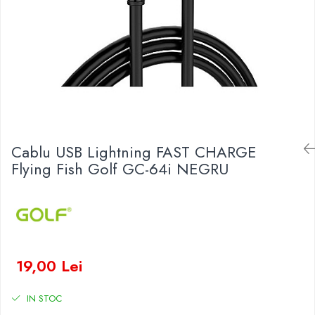
Baterii Zinc-Aer
Becuri LED
Aplice LED
Lanterne
Lampi
Kit-uri vlogging
Electrice
Convertoare tensiune
Cablu USB Lightning FAST CHARGE
Prelungitoare
Flying Fish Golf GC-64i NEGRU
Stabilizatoare tensiune
Ventilatoare
Diverse gadgeturi
Cablu coaxial
Periferice PC
19,00 Lei
Accesorii auto
Redresoare
IN STOC
Roboti pornire