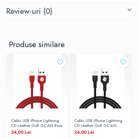
Brand
Review-uri
(0)
Golf
Lungime Cablu
Produse similare
1 m
Tip Cablu
date / alimentare
Conectori
USB - Lightning
Cablu USB iPhone Lightning
Cablu USB iPhone Lightning
CD Leather Golf GC-60i Rosu
CD Leather Golf GC-60i
Negru
24,00 Lei
24,00 Lei