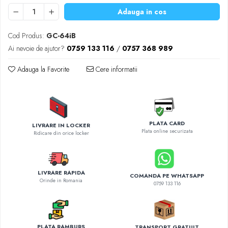
Diverse accesorii auto
Adauga in cos
Carcase protectie NOCO BOOST
Invertoare Auto
Cod Produs:
GC-64iB
Incarcator masina electrica
Ai nevoie de ajutor?
0759 133 116
/
0757 368 989
Aparate de spalat cu presiune
Adauga la Favorite
Cere informatii
Compresoare
PLATA CARD
LIVRARE IN LOCKER
Plata online securizata
Ridicare din orice locker
LIVRARE RAPIDA
COMANDA PE WHATSAPP
Orinde in Romania
0759 133 116
PLATA RAMBURS
TRANSPORT GRATUIT