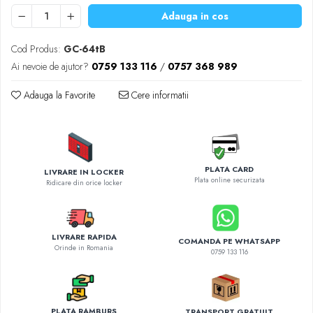
Diverse accesorii auto
Adauga in cos
Carcase protectie NOCO BOOST
Invertoare Auto
Cod Produs:
GC-64tB
Incarcator masina electrica
Ai nevoie de ajutor?
0759 133 116
/
0757 368 989
Aparate de spalat cu presiune
Adauga la Favorite
Cere informatii
Compresoare
PLATA CARD
LIVRARE IN LOCKER
Plata online securizata
Ridicare din orice locker
LIVRARE RAPIDA
COMANDA PE WHATSAPP
Orinde in Romania
0759 133 116
PLATA RAMBURS
TRANSPORT GRATUIT