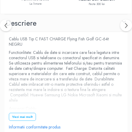
La livrare
Peste 300 lei
Descriere
Cablu USB Tip C FAST CHARGE Flying Fish Golf GC-64t
NEGRU
Functionlitate: Cablu de date si incarcare care face legatura intre
conectorul USB si telefoane cu conectorul specificat in denumire.
Se utilizeaza pentru alimentarea telefonului si/sau pentru transmisia
de date catre/dinspre computer. Fast Charge: Datorita calitatii
superioare a materialelor din care este construit, cablul permite o
viteza mare de incarcare si a transferului de date Durabilitate:
Cablul este imbracat intr-o manta protectiva oferindu-i astfel o
rezistenta mai mare la indoire si o textura fina la atingere.
Compatibil: Huawei Samsung LG Nokia Microsoft Xiaomi si multe
altele
Amperaj Cablu
Vezi mai mult
3000mA
Informatii conformitate produs