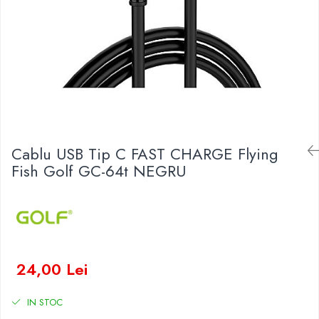
Baterii Zinc-Aer
Becuri LED
Aplice LED
Lanterne
Lampi
Kit-uri vlogging
Electrice
Convertoare tensiune
Cablu USB Tip C FAST CHARGE Flying
Prelungitoare
Fish Golf GC-64t NEGRU
Stabilizatoare tensiune
Ventilatoare
Diverse gadgeturi
Cablu coaxial
Periferice PC
24,00 Lei
Accesorii auto
Redresoare
IN STOC
Roboti pornire