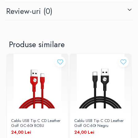
Brand
Review-uri
(0)
Golf
Lungime Cablu
Produse similare
1 m
Tip Cablu
date / alimentare
Conectori
USB - Type C
Cablu USB Tip C CD Leather
Cablu USB Tip C CD Leather
Golf GC-60t ROSU
Golf GC-60t Negru
24,00 Lei
24,00 Lei