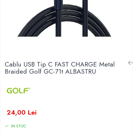
Baterii Zinc-Aer
Becuri LED
Aplice LED
Lanterne
Lampi
Kit-uri vlogging
Electrice
Convertoare tensiune
Cablu USB Tip C FAST CHARGE Metal
Prelungitoare
Braided Golf GC-71t ALBASTRU
Stabilizatoare tensiune
Ventilatoare
Diverse gadgeturi
Cablu coaxial
Periferice PC
24,00 Lei
Accesorii auto
Redresoare
IN STOC
Roboti pornire