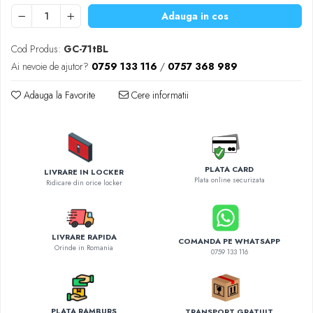
Diverse accesorii auto
Adauga in cos
Carcase protectie NOCO BOOST
Invertoare Auto
Cod Produs:
GC-71tBL
Incarcator masina electrica
Ai nevoie de ajutor?
0759 133 116
/
0757 368 989
Aparate de spalat cu presiune
Adauga la Favorite
Cere informatii
Compresoare
PLATA CARD
LIVRARE IN LOCKER
Plata online securizata
Ridicare din orice locker
LIVRARE RAPIDA
COMANDA PE WHATSAPP
Orinde in Romania
0759 133 116
PLATA RAMBURS
TRANSPORT GRATUIT