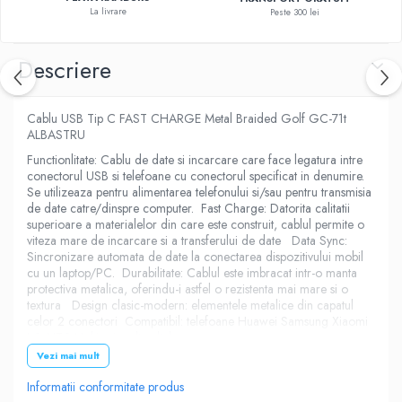
La livrare
Peste 300 lei
Descriere
Cablu USB Tip C FAST CHARGE Metal Braided Golf GC-71t
ALBASTRU
Functionlitate: Cablu de date si incarcare care face legatura intre
conectorul USB si telefoane cu conectorul specificat in denumire.
Se utilizeaza pentru alimentarea telefonului si/sau pentru transmisia
de date catre/dinspre computer. Fast Charge: Datorita calitatii
superioare a materialelor din care este construit, cablul permite o
viteza mare de incarcare si a transferului de date Data Sync:
Sincronizare automata de date la conectarea dispozitivului mobil
cu un laptop/PC. Durabilitate: Cablul este imbracat intr-o manta
protectiva metalica, oferindu-i astfel o rezistenta mai mare si o
textura Design clasic-modern: elementele metalice din capatul
celor 2 conectori Compatibil: telefoane Huawei Samsung Xiaomi
LG HTC Nokia si multe altele
Vezi mai mult
Amperaj Cablu
Informatii conformitate produs
3000mA