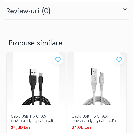
Review-uri
(0)
Brand
Golf
Produse similare
Lungime Cablu
1 m
Tip Cablu
date / alimentare
Conectori
Cablu USB Tip C FAST
Cablu USB Tip C FAST
USB - Type C
CHARGE Flying Fish Golf GC-
CHARGE Flying Fish Golf GC-
64t NEGRU
64t Alb
24,00 Lei
24,00 Lei