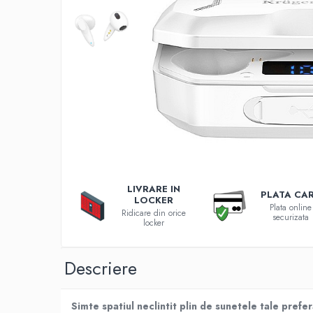
Incarcatoare 12V / 6V AGM / VRLA
Surse de iluminat
Becuri LED
Aplice LED
Lanterne
Lampi
Kit-uri vlogging
Electrice
Convertoare tensiune
Prelungitoare
LIVRARE IN
Stabilizatoare tensiune
PLATA CA
LOCKER
Plata online
Ventilatoare
Ridicare din orice
securizata
locker
Diverse gadgeturi
Cablu coaxial
Descriere
Periferice PC
Accesorii auto
Simte spatiul neclintit plin de sunetele tale pref
Redresoare