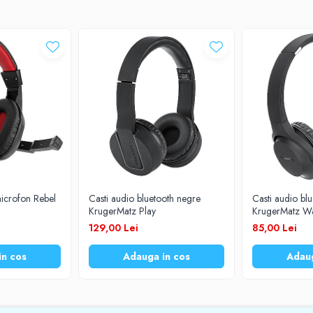
5 ore
e
USB
icrofon Rebel
Casti audio bluetooth negre
Casti audio bl
KrugerMatz Play
KrugerMatz W
129,00 Lei
85,00 Lei
in cos
Adauga in cos
Adaug