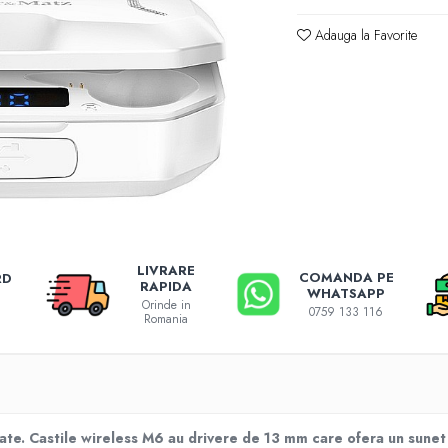
Adauga la Favorite
LIVRARE
COMANDA PE
RD
RAPIDA
WHATSAPP
Orinde in
0759 133 116
Romania
erate. Castile wireless M6 au drivere de 13 mm care ofera un sunet