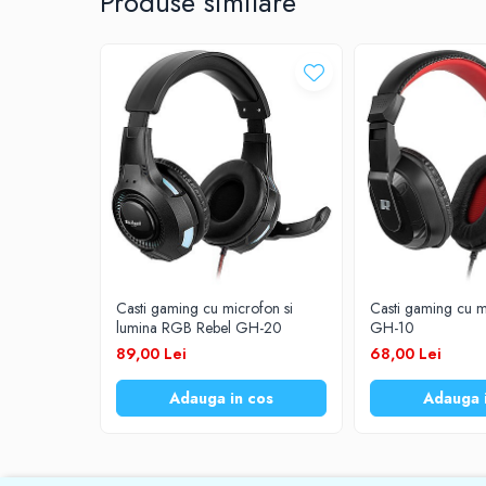
Produse similare
Sensibilitatea microfonului: 102 dB +/- 3 dB
Prelungitoare
Afișaj LED (nivelul bateriei)
Gestionarea apelurilor vocale
UPS-uri
Redare muzica
Porturi: USB, USB-C
Stabilizatoare tensiune
Timp de lucru în timpul muzică / vorbire: până la 
Incarcatoare auto
Timp de incarcare:
• Căști: aproximativ 1,5 ore
Cabluri USB
• Carcasa de incarcare / power bank: pana la 4 or
Tensiune de încărcare: 5V / 1A
Baterii Zinc-Aer
Capacitatea bateriei:
Toate Produsele
• Căști: 2x 25 mAh
• Carcasă de încărcare / power bank: 2200 mAh
Inclus: carcasă de încărcare / power bank, cablu 
Culoare: alb
Casti gaming cu microfon si
Casti gaming cu m
lumina RGB Rebel GH-20
GH-10
89,00 Lei
68,00 Lei
Adauga in cos
Adauga 