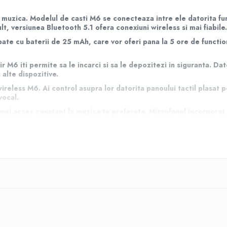
 muzica. Modelul de casti M6 se conecteaza intre ele datorita fun
lt, versiunea Bluetooth 5.1 ofera conexiuni wireless si mai fiabile.
e cu baterii de 25 mAh, care vor oferi pana la 5 ore de functionar
 fir M6 iti permite sa le incarci si sa le depozitezi in siguranta.
alte dispozitive.
wireless M6. Ai control asupra lor datorita panoului tactil plasat 
vocal.
 acces constant la muzica ta preferata. Microfonul incorporat f
in timp ce conduci sau faci diverse comisioane in oras.