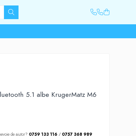
bluetooth 5.1 albe KrugerMatz M6
nevoie de ajutor?
0759 133 116
/
0757 368 989