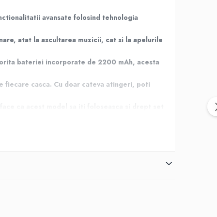
ctionalitatii avansate folosind tehnologia
e, atat la ascultarea muzicii, cat si la apelurile
 Datorita bateriei incorporate de 2200 mAh, acesta
pe fiecare casca. Cu doar cateva atingeri, poti
ace ca acest model sa iti foloseasca si drept set