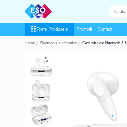
Toate Produsele
Toate Produsele
Promotii
Contact
Toate Categoriile
Surse de energie
Home /
Electrice si electronice /
Casti wireless bluetooth 5
Baterii
Acumulatori
UPS-uri
Powerbank-uri
Panouri solare
Generatoare
Surse de incarcare
Incarcatoare
Alimentatoare USB
Incarcatoare auto
Cabluri USB