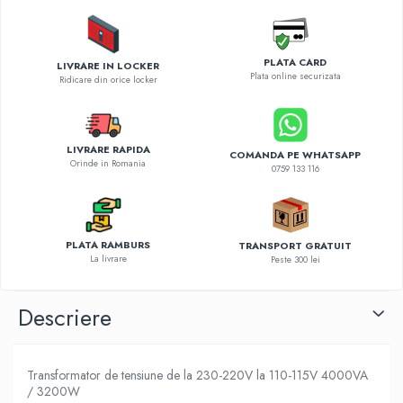
Diverse accesorii auto
Carcase protectie NOCO BOOST
Invertoare Auto
PLATA CARD
LIVRARE IN LOCKER
Incarcator masina electrica
Plata online securizata
Ridicare din orice locker
Aparate de spalat cu presiune
Compresoare
LIVRARE RAPIDA
COMANDA PE WHATSAPP
Orinde in Romania
0759 133 116
PLATA RAMBURS
TRANSPORT GRATUIT
La livrare
Peste 300 lei
Descriere
Transformator de tensiune de la 230-220V la 110-115V 4000VA
/ 3200W