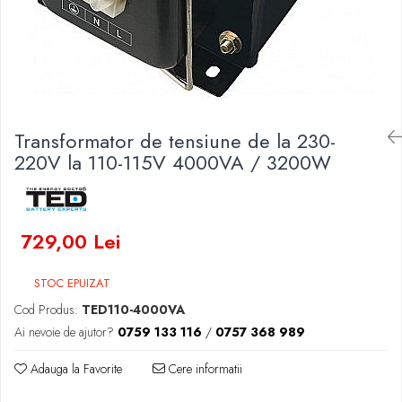
Baterii Zinc-Aer
Becuri LED
Aplice LED
Lanterne
Lampi
Kit-uri vlogging
Transformator de tensiune de la 230-
Electrice
220V la 110-115V 4000VA / 3200W
Convertoare tensiune
Prelungitoare
Stabilizatoare tensiune
729,00 Lei
Ventilatoare
Diverse gadgeturi
STOC EPUIZAT
Cablu coaxial
Cod Produs:
TED110-4000VA
Periferice PC
Ai nevoie de ajutor?
0759 133 116
/
0757 368 989
Accesorii auto
Redresoare
Adauga la Favorite
Cere informatii
Roboti pornire