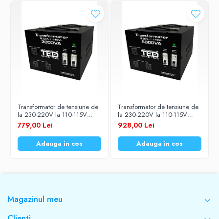
4000VA / 3200W
Tensiune alimentare (V)
220-230
Frecventa
Transformator de tensiune de
Transformator de tensiune de
la 230-220V la 110-115V
la 230-220V la 110-115V
50 Hz
3000VA/2400W cu carcasa
5000VA/4000W cu carcasa
779,00 Lei
928,00 Lei
TED Electric
TED Electric
Adauga in cos
Adauga in cos
Dimensiuni ( L x l x î )
210 x 130 x 155 mm
Greutate
Magazinul meu
Clienti
15,5 Kg