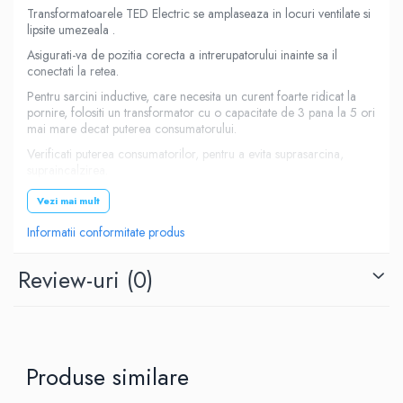
Transformatoarele TED Electric se amplaseaza in locuri ventilate si
lipsite umezeala .
Asigurati-va de pozitia corecta a intrerupatorului inainte sa il
conectati la retea.
Pentru sarcini inductive, care necesita un curent foarte ridicat la
pornire, folositi un transformator cu o capacitate de 3 pana la 5 ori
mai mare decat puterea consumatorului.
Verificati puterea consumatorilor, pentru a evita suprasarcina,
supraincalzirea.
Conectori intrare schuko
Vezi mai mult
Conector iesire regleta
Informatii conformitate produs
Consumatorii se conecteaza opriti, se porneste transformatorul si
apoi se pornesc echipamentele conectate.
Review-uri
(0)
Eventualele interventii asupra aparatului se fac doar de catre
personal calificat.
Este recomandat ca aparatele utilizate cu acest
transformator, sa aiba o putere cu 20% mai mica fata
de puterea transformatorului.
Produse similare
Putere