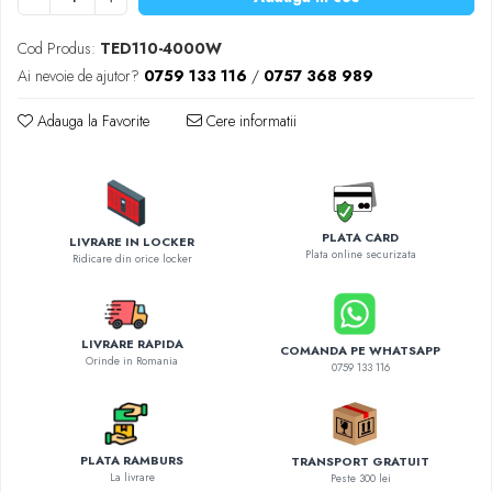
Diverse accesorii auto
Carcase protectie NOCO BOOST
Cod Produs:
TED110-4000W
Invertoare Auto
Ai nevoie de ajutor?
0759 133 116
/
0757 368 989
Incarcator masina electrica
Adauga la Favorite
Cere informatii
Aparate de spalat cu presiune
Compresoare
PLATA CARD
LIVRARE IN LOCKER
Plata online securizata
Ridicare din orice locker
LIVRARE RAPIDA
COMANDA PE WHATSAPP
Orinde in Romania
0759 133 116
PLATA RAMBURS
TRANSPORT GRATUIT
La livrare
Peste 300 lei