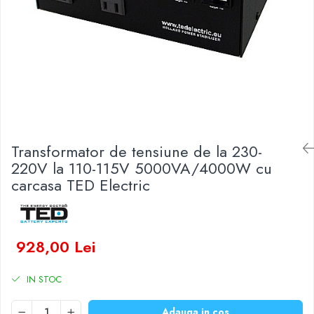
Baterii Zinc-Aer
Becuri LED
Aplice LED
Lanterne
Lampi
Kit-uri vlogging
Electrice
Convertoare tensiune
Transformator de tensiune de la 230-
Prelungitoare
220V la 110-115V 5000VA/4000W cu
Stabilizatoare tensiune
carcasa TED Electric
Ventilatoare
Diverse gadgeturi
Cablu coaxial
928,00 Lei
Periferice PC
Accesorii auto
IN STOC
Redresoare
Roboti pornire
Adauga in cos