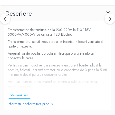
Descriere
Transformator de tensiune de la 230-220V la 110-115V
5000VA/4000W cu carcasa TED Electric
Transformatorul se utilizeaza doar in incinta, in locuri ventilate si
lipsite umezeala.
Asigurati-va de pozitia corecta a intrerupatorului inainte sa il
conectati la retea.
Pentru sarcini inductive, care necesita un curent foarte ridicat la
pornire, folositi un transformator cu o capacitate de 3 pana la 5 ori
mai mare decat puterea consumatorului.
Verificati puterea consumatorilor, pentru a evita suprasarcina,
supraincalzirea.
Impamantarea este obligatorie!
Vezi mai mult
Cuplarea la retea se face printr-un cablu cu 3 fire avand sectiunea
Informatii conformitate produs
de minimum 1,5mmp sau cu trei fire monofilare de aceeasi
sectiune.