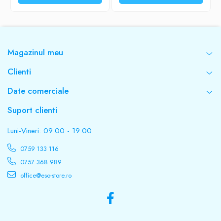
Tensiune alimentare (V)
220-230
Magazinul meu
Frecventa
Clienti
Date comerciale
50 Hz
Suport clienti
Dimensiuni ( L x l x î )
Luni-Vineri: 09:00 - 19:00
280 x 220 x 160 mm
0759 133 116
0757 368 989
Greutate
office@eso-store.ro
14,7 Kg
Material