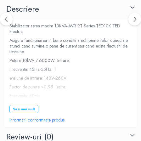
Descriere
Stabilizator retea maxim 10KVA-AVR RT Series TED10K TED
Electric
Asigura functionarea in bune conditii a echipamentelor conectate
atunci cand survine o pana de curent sau cand exista fluctuatii de
tensiune
Putere 10kVA / 6000W Intrare:
Frecventa: 45Hz-55Hz T
ensiune de intrare: 140V-260V
Factor de putere >0,95 Iesire:
Frecventa: 50Hz
Tensiune de iesire: 220V ~ AC
Vezi mai mult
Timp de transformare mai mic de o secunda Eficienta 97% - 99%
Acuratete: 2%
Informatii conformitate produs
Factor de putere 0,98 Unda sinusoidala pura
Review-uri
(0)
Putere: maxim 10kVA in varf de sarcina, 6000W 24 ore