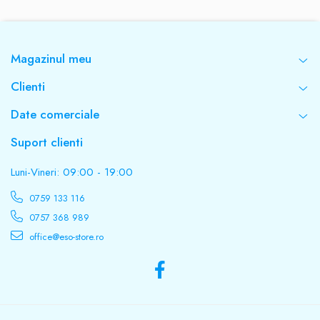
Model
Magazinul meu
TED10K
Clienti
Protectii
Date comerciale
Suprasarcina / Supratensiune / Scurtcircuit
Suport clienti
Luni-Vineri: 09:00 - 19:00
Conectori iesire
0759 133 116
1 x Schuko + Regleta
0757 368 989
office@eso-store.ro
Dimensiuni ( L x l x î )
355mm x 220mm x 230mm
Greutate