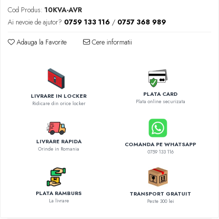
Diverse accesorii auto
Cod Produs:
10KVA-AVR
Carcase protectie NOCO BOOST
Ai nevoie de ajutor?
0759 133 116
/
0757 368 989
Invertoare Auto
Incarcator masina electrica
Adauga la Favorite
Cere informatii
Aparate de spalat cu presiune
Compresoare
PLATA CARD
LIVRARE IN LOCKER
Plata online securizata
Ridicare din orice locker
LIVRARE RAPIDA
COMANDA PE WHATSAPP
Orinde in Romania
0759 133 116
PLATA RAMBURS
TRANSPORT GRATUIT
La livrare
Peste 300 lei