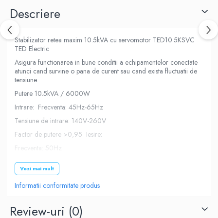
Descriere
Stabilizator retea maxim 10.5kVA cu servomotor TED10.5KSVC
TED Electric
Asigura functionarea in bune conditii a echipamentelor conectate
atunci cand survine o pana de curent sau cand exista fluctuatii de
tensiune.
Putere 10.5kVA / 6000W
Intrare: Frecventa: 45Hz-65Hz
Tensiune de intrare: 140V-260V
Factor de putere >0,95 Iesire:
Frecventa: 50Hz
Tensiune de iesire: 230V ~ AC
Vezi mai mult
Timp de transformare mai mic de o secunda
Informatii conformitate produs
Eficienta 97% - 99% Unda sinusoidala pura
Factor de putere 0,98
Review-uri
(0)
Putere: maxim 10.5kVA in varf de sarcina, 6000W 24 ore