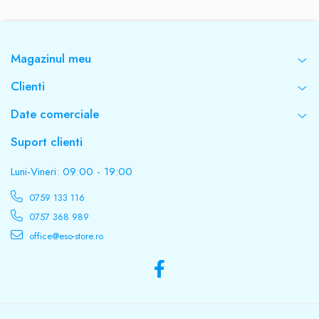
10.5kVA
Magazinul meu
Model
Clienti
TED10.5KSVC
Date comerciale
Protectii
Suport clienti
Suprasarcina / Supratensiune / Scurtcircuit
Luni-Vineri: 09:00 - 19:00
0759 133 116
Conectori iesire
0757 368 989
1 x Schuko + regleta
office@eso-store.ro
Dimensiuni ( L x l x î )
338mm x 302mm x 210mm