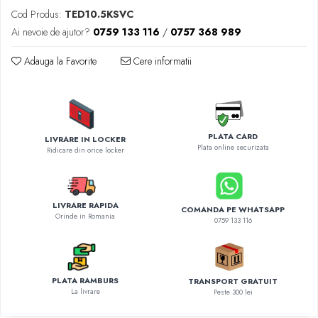
Diverse accesorii auto
Cod Produs:
TED10.5KSVC
Carcase protectie NOCO BOOST
Ai nevoie de ajutor?
0759 133 116
/
0757 368 989
Invertoare Auto
Incarcator masina electrica
Adauga la Favorite
Cere informatii
Aparate de spalat cu presiune
Compresoare
PLATA CARD
LIVRARE IN LOCKER
Plata online securizata
Ridicare din orice locker
LIVRARE RAPIDA
COMANDA PE WHATSAPP
Orinde in Romania
0759 133 116
PLATA RAMBURS
TRANSPORT GRATUIT
La livrare
Peste 300 lei