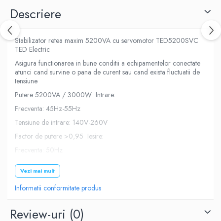
Descriere
Stabilizator retea maxim 5200VA cu servomotor TED5200SVC
TED Electric
Asigura functionarea in bune conditii a echipamentelor conectate
atunci cand survine o pana de curent sau cand exista fluctuatii de
tensiune
Putere 5200VA / 3000W Intrare:
Frecventa: 45Hz-55Hz
Tensiune de intrare: 140V-260V
Factor de putere >0,95 Iesire:
Frecventa: 50Hz
Tensiune de iesire: 230V ~ AC
Vezi mai mult
Timp de transformare mai mic de o secunda Eficienta 97% - 99%
Informatii conformitate produs
Unda sinusoidala pura Factor de putere 0,98
Putere: maxim 5200VA in varf de sarcina, 3000W 24 ore
Review-uri
(0)
Protectie la suprasarcina si scurtcircuit