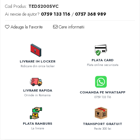
Diverse accesorii auto
Cod Produs:
TED5200SVC
Carcase protectie NOCO BOOST
Ai nevoie de ajutor?
0759 133 116
/
0757 368 989
Invertoare Auto
Incarcator masina electrica
Adauga la Favorite
Cere informatii
Aparate de spalat cu presiune
Compresoare
PLATA CARD
LIVRARE IN LOCKER
Plata online securizata
Ridicare din orice locker
LIVRARE RAPIDA
COMANDA PE WHATSAPP
Orinde in Romania
0759 133 116
PLATA RAMBURS
TRANSPORT GRATUIT
La livrare
Peste 300 lei