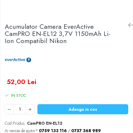
Baterii Zinc-Aer
Becuri LED
Aplice LED
Lanterne
Acumulator Camera EverActive
Lampi
CamPRO EN-EL12 3,7V 1150mAh Li-
Ion Compatibil Nikon
Kit-uri vlogging
Electrice
Convertoare tensiune
Prelungitoare
Stabilizatoare tensiune
Ventilatoare
52,00 Lei
Diverse gadgeturi
Cablu coaxial
IN STOC
Periferice PC
Adauga in cos
Accesorii auto
Redresoare
Cod Produs:
CamPRO EN-EL12
Roboti pornire
Ai nevoie de ajutor?
0759 133 116
/
0757 368 989