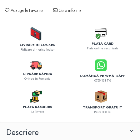
Diverse accesorii auto
Carcase protectie NOCO BOOST
Adauga la Favorite
Cere informatii
Invertoare Auto
Incarcator masina electrica
Aparate de spalat cu presiune
Compresoare
PLATA CARD
LIVRARE IN LOCKER
Plata online securizata
Ridicare din orice locker
LIVRARE RAPIDA
COMANDA PE WHATSAPP
Orinde in Romania
0759 133 116
PLATA RAMBURS
TRANSPORT GRATUIT
La livrare
Peste 300 lei
Descriere