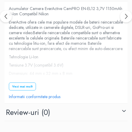
Acumulator Camera EverActive CamPRO EN-EL12 3,7V 1150mAh
Li-Ion Compatibil Nikon
EverActive ofera cele mai populare modele de baterii reincarcabile
dedicate, utilizate in camerele digitale, DSLR-uri, GoPro-uri si
camere video.Bateriile reincarcabile compatibile sunt o alternativa
excelenta la celulele originale. Bateriile reincarcabile sunt fabricate
cu tehnologie litiu-ion, fara efect de memorie. Bateriile
reincarcabile sunt preincarcate, cu efect minim de auto-descarcare.
Tehnologie Li-Ion
Tensiune 3.7V (compatibil 3.6V)
Dimensiuni: 44 mm x 32 mm x 8 mm
Pana la 1000 cicluri de incarcare
Vezi mai mult
Ambalaj : blister
Informatii conformitate produs
Compatibil: Nikon Coolpix: AW100, AW100s, AW110, AW120,
P300, P310, P330, P340, S100, S1000pj, S1100pj, S1200pj,
S31, S6000, S610, S6100, S610c, S6150, S620, S6200,
Review-uri
(0)
S630, S6300, S640, S70, S710, S8000, S800C, S8100,
S8200, S9050, S9100, S9200, S9300, S9400, S9500,
S9600, S9700.