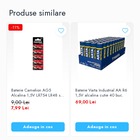
Produse similare
-11%
Baterie Camelion AG5
Baterie Varta Industrial AA R6
Alcalina 1,5V LR754 LR48 set
1,5V alcalina cutie 40 buc.
10 buc
9,00 Lei
69,00 Lei
7,99 Lei
Adauga in cos
Adauga in cos