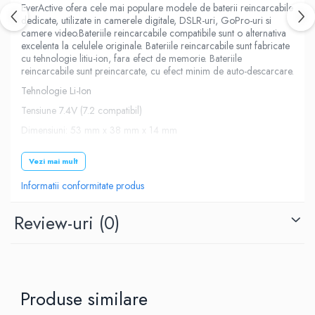
EverActive ofera cele mai populare modele de baterii reincarcabile
dedicate, utilizate in camerele digitale, DSLR-uri, GoPro-uri si
camere video.Bateriile reincarcabile compatibile sunt o alternativa
excelenta la celulele originale. Bateriile reincarcabile sunt fabricate
cu tehnologie litiu-ion, fara efect de memorie. Bateriile
reincarcabile sunt preincarcate, cu efect minim de auto-descarcare.
Tehnologie Li-Ion
Tensiune 7.4V (7.2 compatibil)
Dimensiuni: 53 mm x 38 mm x 14 mm
Pana la 1000 cicluri de incarcare
Vezi mai mult
Ambalaj : blister
Informatii conformitate produs
Compatibil: Nikon P700, D3100, D5100, D5200, P7700,
D3200, P7100
Review-uri
(0)
Produse similare