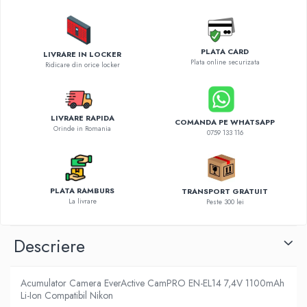
Diverse accesorii auto
Carcase protectie NOCO BOOST
Invertoare Auto
PLATA CARD
LIVRARE IN LOCKER
Incarcator masina electrica
Plata online securizata
Ridicare din orice locker
Aparate de spalat cu presiune
Compresoare
LIVRARE RAPIDA
COMANDA PE WHATSAPP
Orinde in Romania
0759 133 116
PLATA RAMBURS
TRANSPORT GRATUIT
La livrare
Peste 300 lei
Descriere
Acumulator Camera EverActive CamPRO EN-EL14 7,4V 1100mAh
Li-Ion Compatibil Nikon