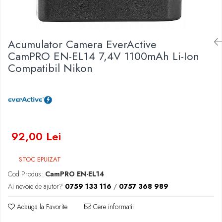
Baterii Zinc-Aer
Becuri LED
Aplice LED
Lanterne
Acumulator Camera EverActive
Lampi
CamPRO EN-EL14 7,4V 1100mAh Li-Ion
Compatibil Nikon
Kit-uri vlogging
Electrice
Convertoare tensiune
Prelungitoare
Stabilizatoare tensiune
Ventilatoare
92,00 Lei
Diverse gadgeturi
Cablu coaxial
STOC EPUIZAT
Periferice PC
Cod Produs:
CamPRO EN-EL14
Accesorii auto
Ai nevoie de ajutor?
0759 133 116
/
0757 368 989
Redresoare
Adauga la Favorite
Cere informatii
Roboti pornire