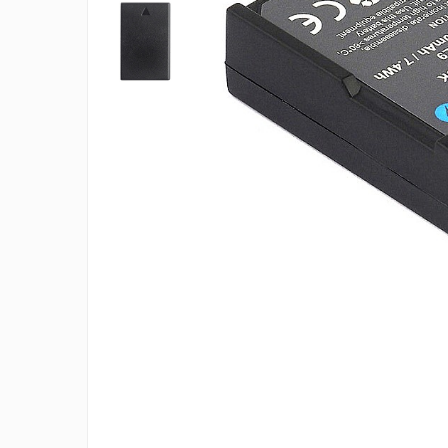
Incarcatoare 12V / 6V AGM / VRLA
Surse de iluminat
Becuri LED
Aplice LED
Lanterne
Lampi
Kit-uri vlogging
Electrice
Convertoare tensiune
Prelungitoare
Stabilizatoare tensiune
Ventilatoare
Diverse gadgeturi
Cablu coaxial
Periferice PC
Accesorii auto
Redresoare