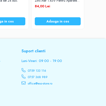
na set 24 buc.
Zinc-Aer 1.45V Pentru Aparate
Zinc-Aer 1
Auditive Set 60 Baterii
Auditive Se
105,00 L
84,00 Lei
a in cos
Adauga in cos
Ad
Suport clienti
.
Luni-Vineri: 09:00 - 19:00
0759 133 116
0757 368 989
office@eso-store.ro