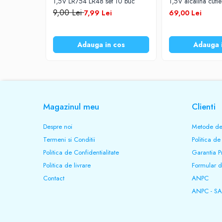
1,5V LR754 LR48 set 10 buc
1,5V alcalina cuti
9,00 Lei
7,99 Lei
69,00 Lei
Adauga in cos
Adauga 
Magazinul meu
Clienti
Despre noi
Metode de
Termeni si Conditii
Politica de
Politica de Confidentialitate
Garantia P
Politica de livrare
Formular d
Contact
ANPC
ANPC - SA