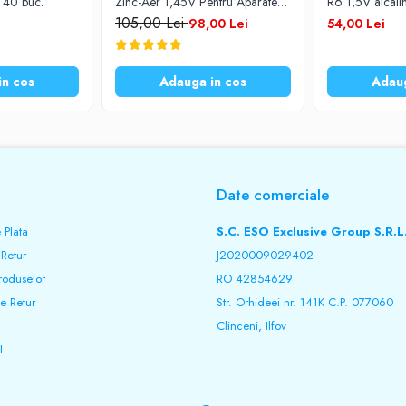
e 40 buc.
Zinc-Aer 1,45V Pentru Aparate
R6 1,5V alcali
Auditive Set 60 Baterii
105,00 Lei
98,00 Lei
54,00 Lei
in cos
Adauga in cos
Adaug
Date comerciale
 Plata
S.C. ESO Exclusive Group S.R.L
 Retur
J2020009029402
roduselor
RO 42854629
e Retur
Str. Orhideei nr. 141K C.P. 077060
Clinceni, Ilfov
L