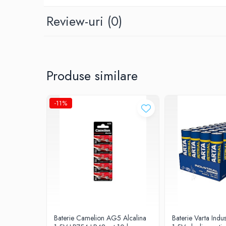
Prelungitoare
Review-uri
(0)
UPS-uri
Stabilizatoare tensiune
Incarcatoare auto
Produse similare
Cabluri USB
Baterii Zinc-Aer
-11%
Toate Produsele
Baterie Camelion AG5 Alcalina
Baterie Varta Indu