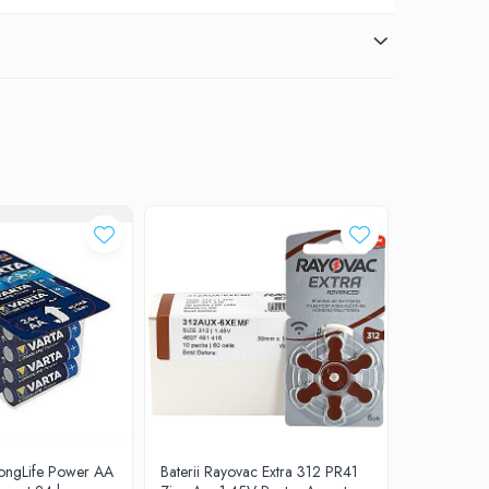
-7%
LongLife Power AA
Baterii Rayovac Extra 312 PR41
Baterii Du