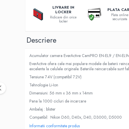
Roboti pornire
LIVRARE IN
PLATA CA
LOCKER
Diverse accesorii auto
Plata online
Ridicare din orice
securizata
Carcase protectie NOCO BOOST
locker
Invertoare Auto
Incarcator masina electrica
Descriere
Aparate de spalat cu presiune
Compresoare
Acumulator camera EverActive CamPRO EN-EL9 / EN-EL9e
Top Branduri
EverActive ofera cele mai populare modele de baterii reincarc
Top Categorii
excelenta la celulele originale. Bateriile reincarcabile sunt 
Incarcatoare auto
Tensiune 7.4V (compatibil 7.2V)
Roboti pornire
Tehnologie Li-Ion
Redresoare
Dimensiuni: 56 mm x 36 mm x 14mm
Baterii Alcaline Tip AG
Pana la 1000 cicluri de incarcare
Acumulatori
Ambalaj : blister
Incarcatoare
Compatibil: Nikon D60, D40x, D40, D3000, D5000
Becuri LED
Informatii conformitate produs