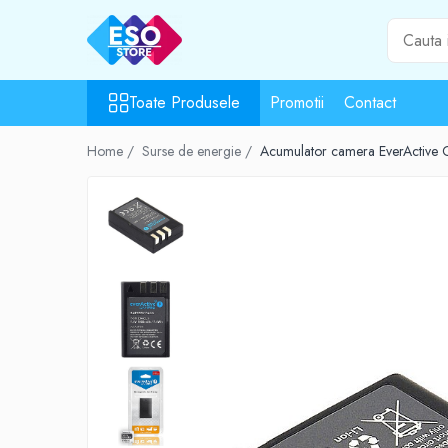
Toate Produsele
Toate Produsele
Promotii
Contact
Toate Categoriile
Surse de energie
Home /
Surse de energie /
Acumulator camera EverActive
Baterii
Acumulatori
UPS-uri
Powerbank-uri
Panouri solare
Generatoare
Surse de incarcare
Incarcatoare
Alimentatoare USB
Incarcatoare auto
Cabluri USB