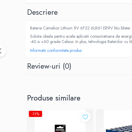
Roboti pornire
Descriere
Diverse accesorii auto
Carcase protectie NOCO BOOST
Baterie Camelion Lithium 9V 6F22 6LR61 ER9V litiu blister 
Invertoare Auto
Incarcator masina electrica
Solutia ideala pentru acele aplicatii consumatoare de energie
-40 si +60 grade Celsius. In plus, tehnologia Bateriilor cu li
Aparate de spalat cu presiune
Informatii conformitate produs
Compresoare
Top Branduri
Review-uri
(0)
Top Categorii
Incarcatoare auto
Roboti pornire
Redresoare
Produse similare
Baterii Alcaline Tip AG
Acumulatori
-11%
Incarcatoare
Becuri LED