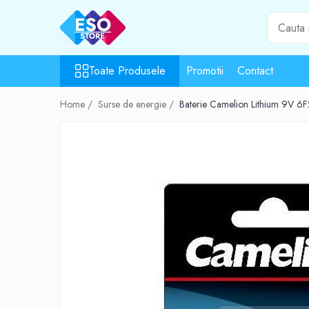
Toate Produsele
Toate Produsele
Promotii
Contact
Toate Categoriile
Surse de energie
Home /
Surse de energie /
Baterie Camelion Lithium 9V 6F2
Baterii
Acumulatori
UPS-uri
Powerbank-uri
Panouri solare
Generatoare
Surse de incarcare
Incarcatoare
Alimentatoare USB
Incarcatoare auto
Cabluri USB