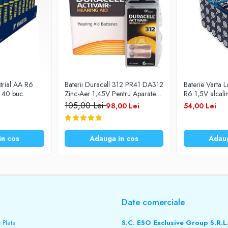
strial AA R6
Baterii Duracell 312 PR41 DA312
Baterie Varta 
e 40 buc.
Zinc-Aer 1,45V Pentru Aparate
R6 1,5V alcali
Auditive Set 60 Baterii
105,00 Lei
98,00 Lei
54,00 Lei
in cos
Adauga in cos
Adaug
Date comerciale
 Plata
S.C. ESO Exclusive Group S.R.L