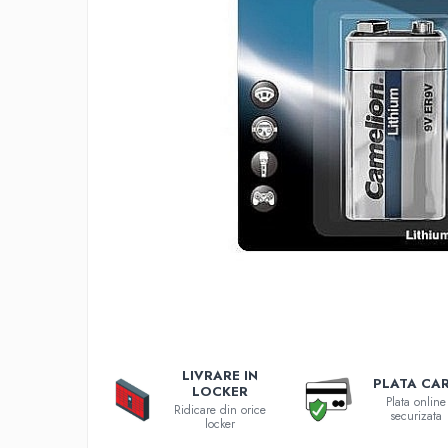
Incarcatoare 12V / 6V AGM / VRLA
Surse de iluminat
Becuri LED
Aplice LED
Lanterne
Lampi
Kit-uri vlogging
Electrice
Convertoare tensiune
Prelungitoare
Stabilizatoare tensiune
Ventilatoare
Diverse gadgeturi
Cablu coaxial
LIVRARE IN
Periferice PC
PLATA CA
LOCKER
Plata online
Accesorii auto
Ridicare din orice
securizata
locker
Redresoare