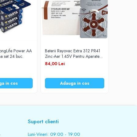
LongLife Power AA
Baterii Rayovac Extra 312 PR41
Baterii Du
na set 24 buc.
Zinc-Aer 1.45V Pentru Aparate
Zinc-Aer 1
Auditive Set 60 Baterii
Auditive Se
105,00 L
84,00 Lei
a in cos
Adauga in cos
Ad
Suport clienti
.
Luni-Vineri: 09:00 - 19:00