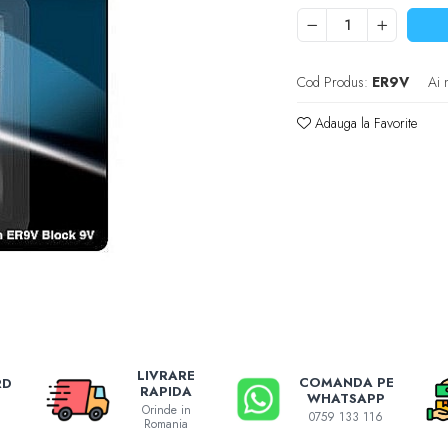
Cod Produs:
ER9V
Ai 
Adauga la Favorite
LIVRARE
COMANDA PE
RD
RAPIDA
WHATSAPP
Orinde in
0759 133 116
Romania