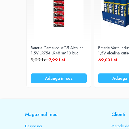
Prelungitoare
UPS-uri
Stabilizatoare tensiune
Incarcatoare auto
Cabluri USB
Baterie Camelion AG5 Alcalina
Baterie Varta Indu
Baterii Zinc-Aer
1,5V LR754 LR48 set 10 buc
1,5V alcalina cuti
9,00 Lei
Toate Produsele
7,99 Lei
69,00 Lei
Adauga in cos
Adauga 
Magazinul meu
Clienti
Despre noi
Metode de