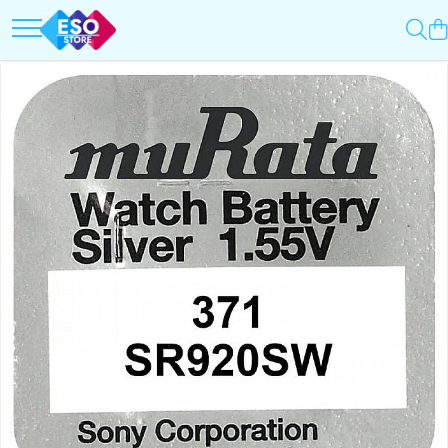
Toate Categoriile
Top Categorii
Surse de energie
Incarcatoare auto
Baterii
Roboti pornire
Acumulatori
Redresoare
UPS-uri
Baterii Alcaline Tip AG
Powerbank-uri
Acumulatori
Panouri solare
Incarcatoare
Generatoare
Becuri LED
Surse de incarcare
Prelungitoare
Incarcatoare
Alimentatoare USB
UPS-uri
Incarcatoare auto
Stabilizatoare tensiune
Cabluri USB
Incarcatoare auto
Incarcatoare 12V / 6V AGM / VRLA
Cabluri USB
Surse de iluminat