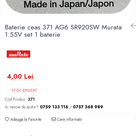
Baterii Zinc-Aer
Becuri LED
Aplice LED
Lanterne
Baterie ceas 371 AG6 SR920SW Murata
Lampi
1.55V set 1 baterie
Kit-uri vlogging
Electrice
Convertoare tensiune
Prelungitoare
Stabilizatoare tensiune
4,00 Lei
Ventilatoare
Diverse gadgeturi
STOC EPUIZAT
Cablu coaxial
Cod Produs:
371
Periferice PC
Ai nevoie de ajutor?
0759 133 116
/
0757 368 989
Accesorii auto
Adauga la Favorite
Cere informatii
Redresoare
Roboti pornire