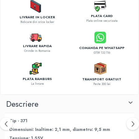
Diverse accesorii auto
Carcase protectie NOCO BOOST
PLATA CARD
LIVRARE IN LOCKER
Invertoare Auto
Plata online securizata
Ridicare din orice locker
Incarcator masina electrica
Aparate de spalat cu presiune
Compresoare
LIVRARE RAPIDA
COMANDA PE WHATSAPP
Orinde in Romania
0759 133 116
PLATA RAMBURS
TRANSPORT GRATUIT
La livrare
Peste 300 lei
Descriere
Tip - 371
Dimensiuni: Inaltime:
2,1 mm, diametru: 9,5 mm
Tensiune: 1.55V