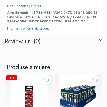
Set 1 baterie/blister
Alte denumiri
41 736 V384 V392 247D 280-18 280-13
:
GP384 GP392 SB-A1 SB-B1 547 527 S / L736 SR41SW
SR41W SR41 S312E MS312 LR736 LR41 AG3 G3
Informatii conformitate produs
Review-uri
(0)
Produse similare
-11%