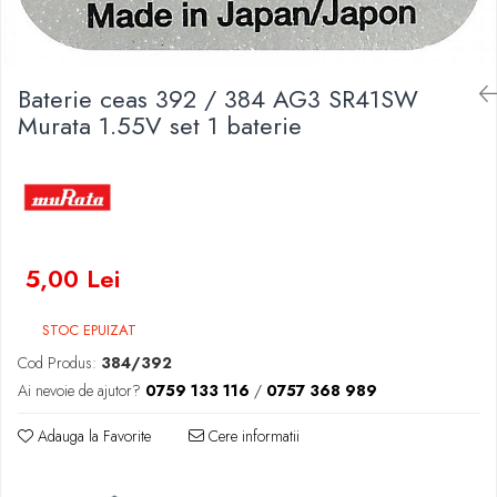
Baterii Zinc-Aer
Becuri LED
Aplice LED
Lanterne
Baterie ceas 392 / 384 AG3 SR41SW
Lampi
Murata 1.55V set 1 baterie
Kit-uri vlogging
Electrice
Convertoare tensiune
Prelungitoare
Stabilizatoare tensiune
5,00 Lei
Ventilatoare
Diverse gadgeturi
STOC EPUIZAT
Cablu coaxial
Cod Produs:
384/392
Periferice PC
Ai nevoie de ajutor?
0759 133 116
/
0757 368 989
Accesorii auto
Adauga la Favorite
Cere informatii
Redresoare
Roboti pornire