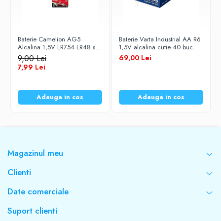
Baterie Camelion AG5
Baterie Varta Industrial AA R6
Alcalina 1,5V LR754 LR48 set
1,5V alcalina cutie 40 buc.
10 buc
9,00 Lei
69,00 Lei
7,99 Lei
Adauga in cos
Adauga in cos
Magazinul meu
Clienti
Date comerciale
Suport clienti