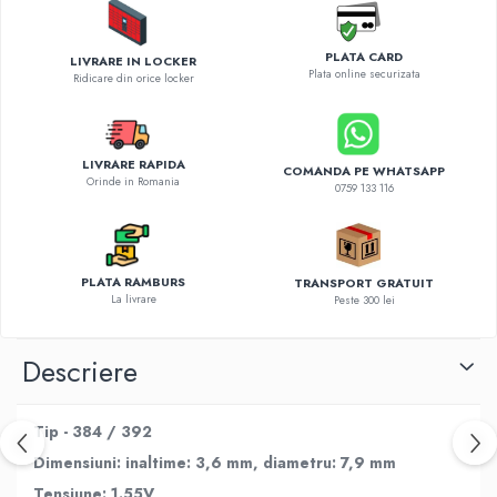
Diverse accesorii auto
Carcase protectie NOCO BOOST
PLATA CARD
LIVRARE IN LOCKER
Invertoare Auto
Plata online securizata
Ridicare din orice locker
Incarcator masina electrica
Aparate de spalat cu presiune
Compresoare
LIVRARE RAPIDA
COMANDA PE WHATSAPP
Orinde in Romania
0759 133 116
PLATA RAMBURS
TRANSPORT GRATUIT
La livrare
Peste 300 lei
Descriere
Tip - 384 / 392
Dimensiuni:
inaltime: 3,6 mm, diametru: 7,9 mm
Tensiune: 1.55V