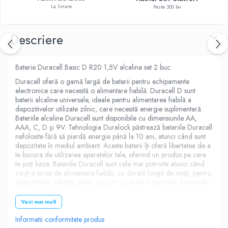
La livrare
Peste 300 lei
Descriere
Baterie Duracell Basic D R20 1,5V alcalina set 2 buc.
Duracell oferă o gamă largă de baterii pentru echipamente
electronice care necesită o alimentare fiabilă. Duracell D sunt
baterii alcaline universale, ideale pentru alimentarea fiabilă a
dispozitivelor utilizate zilnic, care necesită energie suplimentară.
Bateriile alcaline Duracell sunt disponibile cu dimensiunile AA,
AAA, C, D şi 9V. Tehnologia Duralock păstrează bateriile Duracell
nefolosite fără să piardă energie până la 10 ani, atunci când sunt
depozitate în mediul ambiant. Aceste baterii îţi oferă libertatea de a
te bucura de utilizarea aparatelor tale, oferind un produs pe care
te poţi baza. Bateriile Duracell sunt cele mai potrivite atunci când
cauţi o sursă de alimentare fiabilă, cu durată lungă de viaţă, pentru
dispozitivele utilizate zilnic, precum jucăriile motorizate, lanternele,
consolele portabile de jocuri, telecomenzile, playerele de CD-uri
etc.
Vezi mai mult
Informatii conformitate produs