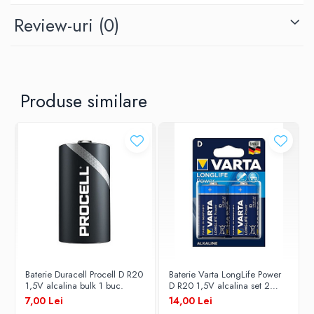
Review-uri
(0)
Produse similare
Baterie Duracell Procell D R20
Baterie Varta LongLife Power
1,5V alcalina bulk 1 buc.
D R20 1,5V alcalina set 2
buc.
7,00 Lei
14,00 Lei