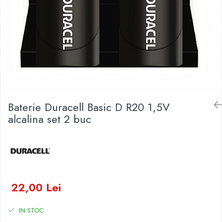
Baterii Zinc-Aer
Becuri LED
Aplice LED
Lanterne
Lampi
Kit-uri vlogging
Electrice
Convertoare tensiune
Baterie Duracell Basic D R20 1,5V
Prelungitoare
alcalina set 2 buc
Stabilizatoare tensiune
Ventilatoare
Diverse gadgeturi
Cablu coaxial
Periferice PC
22,00 Lei
Accesorii auto
Redresoare
IN STOC
Roboti pornire