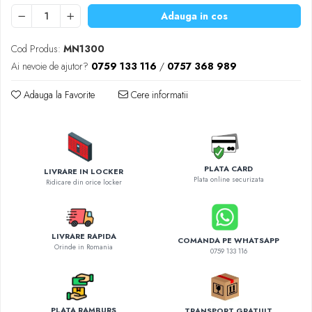
Diverse accesorii auto
Adauga in cos
Carcase protectie NOCO BOOST
Invertoare Auto
Cod Produs:
MN1300
Incarcator masina electrica
Ai nevoie de ajutor?
0759 133 116
/
0757 368 989
Aparate de spalat cu presiune
Adauga la Favorite
Cere informatii
Compresoare
PLATA CARD
LIVRARE IN LOCKER
Plata online securizata
Ridicare din orice locker
LIVRARE RAPIDA
COMANDA PE WHATSAPP
Orinde in Romania
0759 133 116
PLATA RAMBURS
TRANSPORT GRATUIT