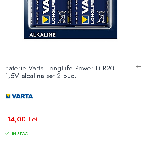
Baterii Zinc-Aer
Becuri LED
Aplice LED
Lanterne
Lampi
Kit-uri vlogging
Electrice
Convertoare tensiune
Baterie Varta LongLife Power D R20
Prelungitoare
1,5V alcalina set 2 buc.
Stabilizatoare tensiune
Ventilatoare
Diverse gadgeturi
Cablu coaxial
Periferice PC
14,00 Lei
Accesorii auto
Redresoare
IN STOC
Roboti pornire