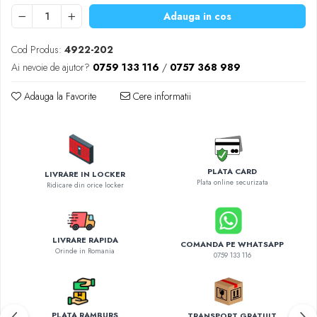
Diverse accesorii auto
Adauga in cos
Carcase protectie NOCO BOOST
Invertoare Auto
Cod Produs:
4922-202
Incarcator masina electrica
Ai nevoie de ajutor?
0759 133 116
/
0757 368 989
Aparate de spalat cu presiune
Adauga la Favorite
Cere informatii
Compresoare
PLATA CARD
LIVRARE IN LOCKER
Plata online securizata
Ridicare din orice locker
LIVRARE RAPIDA
COMANDA PE WHATSAPP
Orinde in Romania
0759 133 116
PLATA RAMBURS
TRANSPORT GRATUIT