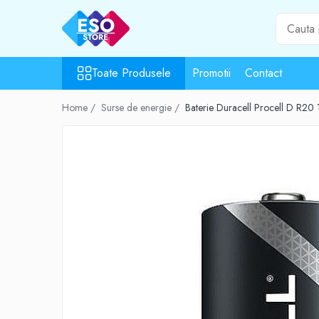
Toate Produsele
Toate Produsele
Promotii
Contact
Toate Categoriile
Surse de energie
Home /
Surse de energie /
Baterie Duracell Procell D R20 1
Baterii
Acumulatori
UPS-uri
Powerbank-uri
Panouri solare
Generatoare
Surse de incarcare
Incarcatoare
Alimentatoare USB
Incarcatoare auto
Cabluri USB