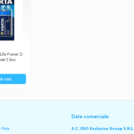
gLife Power D
set 2 buc.
in cos
Date comerciale
 Plata
S.C. ESO Exclusive Group S.R.L