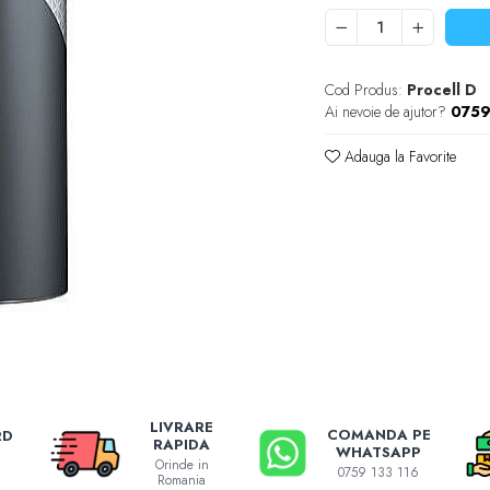
Cod Produs:
Procell D
Ai nevoie de ajutor?
0759
Adauga la Favorite
LIVRARE
COMANDA PE
RD
RAPIDA
WHATSAPP
Orinde in
0759 133 116
Romania