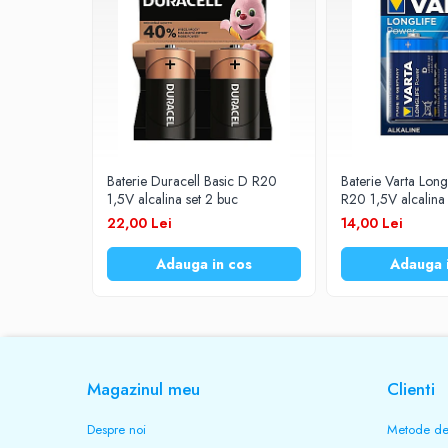
Prelungitoare
UPS-uri
Stabilizatoare tensiune
Incarcatoare auto
Cabluri USB
Baterii Zinc-Aer
Baterie Duracell Basic D R20
Baterie Varta Lon
1,5V alcalina set 2 buc
R20 1,5V alcalina 
Toate Produsele
22,00 Lei
14,00 Lei
Adauga in cos
Adauga 
Magazinul meu
Clienti
Despre noi
Metode de