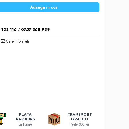
Adauga in cos
 133 116
/
0757 368 989
Cere informatii
PLATA
TRANSPORT
RAMBURS
GRATUIT
La livrare
Peste 300 lei