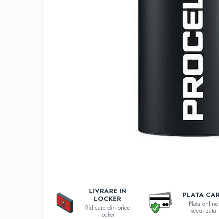
Incarcatoare 12V / 6V AGM / VRLA
Surse de iluminat
Becuri LED
Aplice LED
Lanterne
Lampi
Kit-uri vlogging
Electrice
Convertoare tensiune
Prelungitoare
Stabilizatoare tensiune
Ventilatoare
Diverse gadgeturi
Cablu coaxial
Periferice PC
LIVRARE IN
PLATA CA
LOCKER
Accesorii auto
Plata online
Ridicare din orice
securizata
Redresoare
locker