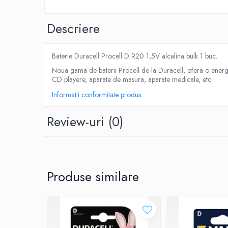
Roboti pornire
Diverse accesorii auto
Descriere
Carcase protectie NOCO BOOST
Invertoare Auto
Baterie Duracell Procell D R20 1,5V alcalina bulk 1 buc.
Incarcator masina electrica
Noua gama de baterii Procell de la Duracell, ofera o energie
Aparate de spalat cu presiune
CD playere, aparate de masura, aparate medicale, etc.
Compresoare
Informatii conformitate produs
Top Branduri
Top Categorii
Review-uri
(0)
Incarcatoare auto
Roboti pornire
Redresoare
Produse similare
Baterii Alcaline Tip AG
Acumulatori
Incarcatoare
Becuri LED