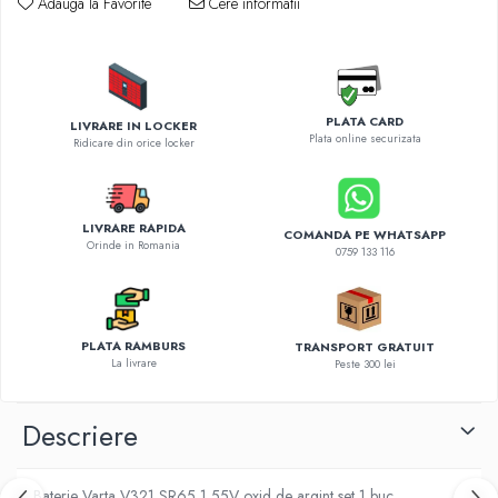
Adauga la Favorite
Cere informatii
Diverse accesorii auto
Carcase protectie NOCO BOOST
Invertoare Auto
Incarcator masina electrica
PLATA CARD
Aparate de spalat cu presiune
LIVRARE IN LOCKER
Plata online securizata
Ridicare din orice locker
Compresoare
LIVRARE RAPIDA
COMANDA PE WHATSAPP
Orinde in Romania
0759 133 116
PLATA RAMBURS
TRANSPORT GRATUIT
La livrare
Peste 300 lei
Descriere
Baterie Varta V321 SR65 1,55V oxid de argint set 1 buc.