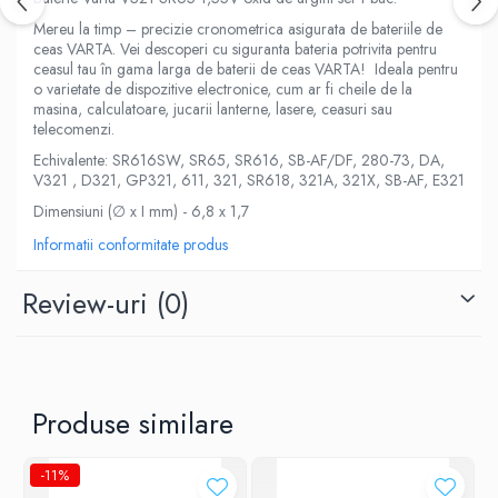
Mereu la timp – precizie cronometrica asigurata de bateriile de
ceas VARTA. Vei descoperi cu siguranta bateria potrivita pentru
ceasul tau în gama larga de baterii de ceas VARTA! Ideala pentru
o varietate de dispozitive electronice, cum ar fi cheile de la
masina, calculatoare, jucarii lanterne, lasere, ceasuri sau
telecomenzi.
Echivalente: SR616SW, SR65, SR616, SB-AF/DF, 280-73, DA,
V321 , D321, GP321, 611, 321, SR618, 321A, 321X, SB-AF, E321
Dimensiuni (∅ x I mm) - 6,8 x 1,7
Informatii conformitate produs
Review-uri
(0)
Produse similare
-11%