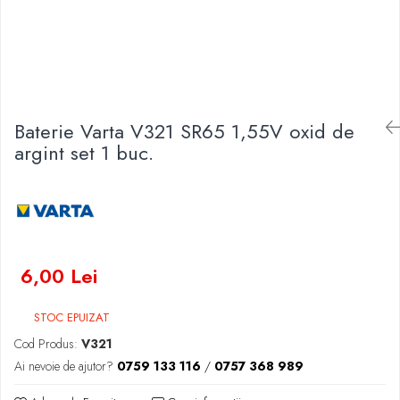
Baterii Zinc-Aer
Becuri LED
Aplice LED
Lanterne
Lampi
Kit-uri vlogging
Baterie Varta V321 SR65 1,55V oxid de
Electrice
argint set 1 buc.
Convertoare tensiune
Prelungitoare
Stabilizatoare tensiune
Ventilatoare
Diverse gadgeturi
6,00 Lei
Cablu coaxial
Periferice PC
STOC EPUIZAT
Accesorii auto
Cod Produs:
V321
Redresoare
Ai nevoie de ajutor?
0759 133 116
/
0757 368 989
Roboti pornire