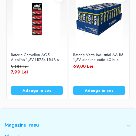
Baterie Camelion AG5
Baterie Varta Industrial AA R6
Alcalina 1,5V LR754 LR48 set
1,5V alcalina cutie 40 buc.
10 buc
9,00 Lei
69,00 Lei
7,99 Lei
Adauga in cos
Adauga in cos
Magazinul meu