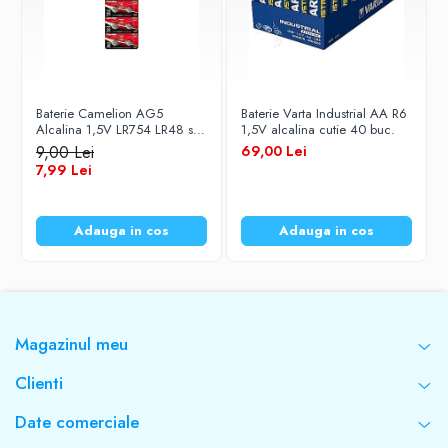
Baterie Camelion AG5
Baterie Varta Industrial AA R6
Alcalina 1,5V LR754 LR48 set
1,5V alcalina cutie 40 buc.
10 buc
9,00 Lei
69,00 Lei
7,99 Lei
Adauga in cos
Adauga in cos
Magazinul meu
Clienti
Date comerciale