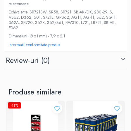
telecomenzi.
Echivalente: SR721SW, SR58, SR721, SB-AK/DK, 280-29, S,
V362, D362, 601, S721E, GP362, AG11, AG-11, 362, SG11,
362A, SR720, 362X, 362/361, RW310, L721, LR721, SB-AK,
E362
Dimensiuni (∅ x I mm) - 7,9 x 2,1
Informatii conformitate produs
Review-uri
(0)
Produse similare
-11%