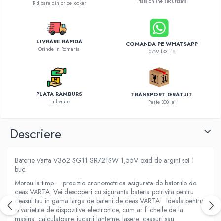
Plata online securizata
Diverse accesorii auto
Ridicare din orice locker
Carcase protectie NOCO BOOST
Invertoare Auto
Incarcator masina electrica
LIVRARE RAPIDA
COMANDA PE WHATSAPP
Orinde in Romania
0759 133 116
Aparate de spalat cu presiune
Compresoare
PLATA RAMBURS
TRANSPORT GRATUIT
La livrare
Peste 300 lei
Descriere
Baterie Varta V362 SG11 SR721SW 1,55V oxid de argint set 1
buc.
Mereu la timp – precizie cronometrica asigurata de bateriile de
ceas VARTA. Vei descoperi cu siguranta bateria potrivita pentru
ceasul tau în gama larga de baterii de ceas VARTA! Ideala pentru
o varietate de dispozitive electronice, cum ar fi cheile de la
masina, calculatoare, jucarii lanterne, lasere, ceasuri sau