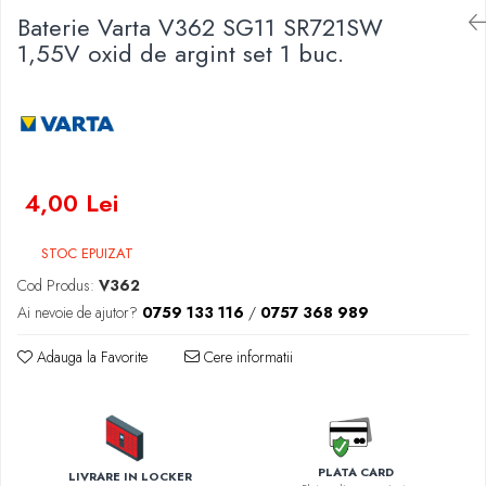
Baterie Varta V362 SG11 SR721SW
Baterii Zinc-Aer
Becuri LED
1,55V oxid de argint set 1 buc.
Aplice LED
Lanterne
Lampi
Kit-uri vlogging
Electrice
4,00 Lei
Convertoare tensiune
Prelungitoare
STOC EPUIZAT
Stabilizatoare tensiune
Cod Produs:
V362
Ventilatoare
Ai nevoie de ajutor?
0759 133 116
/
0757 368 989
Diverse gadgeturi
Cablu coaxial
Adauga la Favorite
Cere informatii
Periferice PC
Accesorii auto
Redresoare
Roboti pornire
PLATA CARD
LIVRARE IN LOCKER