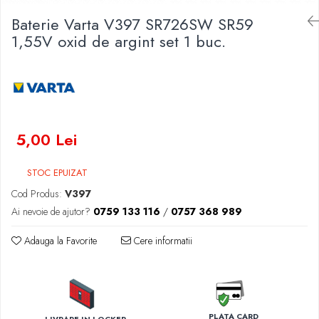
Baterii Zinc-Aer
Baterie Varta V397 SR726SW SR59
Becuri LED
1,55V oxid de argint set 1 buc.
Aplice LED
Lanterne
Lampi
Kit-uri vlogging
Electrice
5,00 Lei
Convertoare tensiune
Prelungitoare
Stabilizatoare tensiune
STOC EPUIZAT
Ventilatoare
Cod Produs:
V397
Diverse gadgeturi
Ai nevoie de ajutor?
0759 133 116
/
0757 368 989
Cablu coaxial
Adauga la Favorite
Cere informatii
Periferice PC
Accesorii auto
Redresoare
Roboti pornire
PLATA CARD
LIVRARE IN LOCKER