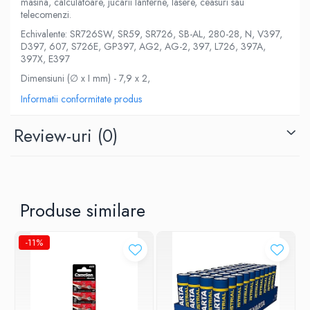
masina, calculatoare, jucarii lanterne, lasere, ceasuri sau
telecomenzi.
Echivalente: SR726SW, SR59, SR726, SB-AL, 280-28, N, V397,
D397, 607, S726E, GP397, AG2, AG-2, 397, L726, 397A,
397X, E397
Dimensiuni (∅ x I mm) - 7,9 x 2,
Informatii conformitate produs
Review-uri
(0)
Produse similare
-11%