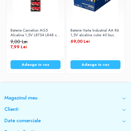
Baterie Camelion AG5
Baterie Varta Industrial AA R6
Alcalina 1,5V LR754 LR48 set
1,5V alcalina cutie 40 buc.
10 buc
9,00 Lei
69,00 Lei
7,99 Lei
Adauga in cos
Adauga in cos
Magazinul meu
Clienti
Date comerciale