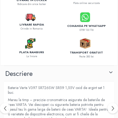
Diverse accesorii auto
Plata online securizata
Ridicare din orice locker
Carcase protectie NOCO BOOST
Invertoare Auto
Incarcator masina electrica
LIVRARE RAPIDA
COMANDA PE WHATSAPP
Orinde in Romania
Aparate de spalat cu presiune
0759 133 116
Compresoare
PLATA RAMBURS
TRANSPORT GRATUIT
La livrare
Peste 300 lei
Descriere
Baterie Varta V397 SR726SW SR59 1,55V oxid de argint set 1
buc.
Mereu la timp – precizie cronometrica asigurata de bateriile de
ceas VARTA. Vei descoperi cu siguranta bateria potrivita pentru
ceasul tau în gama larga de baterii de ceas VARTA! Ideala pentru
o varietate de dispozitive electronice, cum ar fi cheile de la