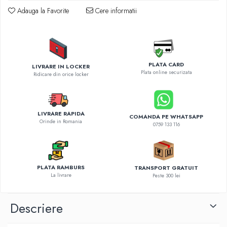
Diverse accesorii auto
Adauga la Favorite
Cere informatii
Carcase protectie NOCO BOOST
Invertoare Auto
Incarcator masina electrica
Aparate de spalat cu presiune
PLATA CARD
LIVRARE IN LOCKER
Compresoare
Plata online securizata
Ridicare din orice locker
LIVRARE RAPIDA
COMANDA PE WHATSAPP
Orinde in Romania
0759 133 116
PLATA RAMBURS
TRANSPORT GRATUIT
La livrare
Peste 300 lei
Descriere