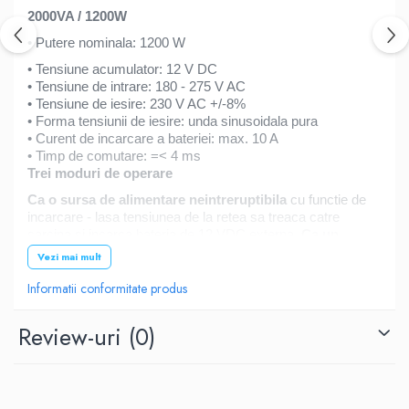
2000VA / 1200W
•
Putere nominala: 1200 W
• Tensiune acumulator: 12 V DC
• Tensiune de intrare: 180 - 275 V AC
• Tensiune de iesire: 230 V AC +/-8%
• Forma tensiunii de iesire: unda sinusoidala pura
• Curent de incarcare a bateriei: max. 10 A
• Timp de comutare: =< 4 ms
Trei moduri de operare
Ca o sursa de alimentare neintreruptibila
cu functie de
incarcare - lasa tensiunea de la retea sa treaca catre
sarcina si incarca bateria de 12 VDC externa.
Ca un
redresor
- incarca bateria externa (dispozitivul trebuie sa
Vezi mai mult
fie conectat la sursa de alimentare 230V AC).
Ca si
invertor -
converteste tensiunea de 12V DC de la bateria
Informatii conformitate produs
externa in tensiune variabila AC 230V.
Review-uri
(0)
UPS Utilizare
• Centrale termice
• Dispozitive electronice (televizoare, tunnere, hi-fi, DVD)
• Electrocasnice (frigidere, blendere)
• Unelte electrice (masini de gaurit, polizoare)