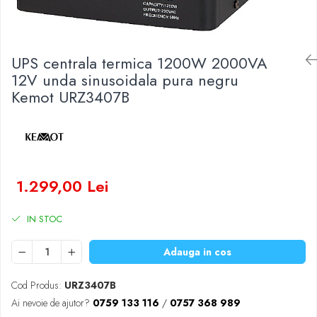
Baterii Zinc-Aer
Becuri LED
Aplice LED
Lanterne
UPS centrala termica 1200W 2000VA
Lampi
12V unda sinusoidala pura negru
Kemot URZ3407B
Kit-uri vlogging
Electrice
Convertoare tensiune
Prelungitoare
Stabilizatoare tensiune
1.299,00 Lei
Ventilatoare
Diverse gadgeturi
IN STOC
Cablu coaxial
Periferice PC
Adauga in cos
Accesorii auto
Cod Produs:
URZ3407B
Redresoare
Ai nevoie de ajutor?
0759 133 116
/
0757 368 989
Roboti pornire