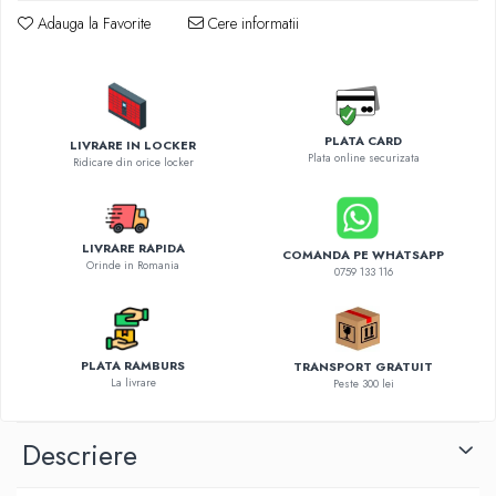
Diverse accesorii auto
Adauga la Favorite
Cere informatii
Carcase protectie NOCO BOOST
Invertoare Auto
Incarcator masina electrica
Aparate de spalat cu presiune
PLATA CARD
LIVRARE IN LOCKER
Compresoare
Plata online securizata
Ridicare din orice locker
LIVRARE RAPIDA
COMANDA PE WHATSAPP
Orinde in Romania
0759 133 116
PLATA RAMBURS
TRANSPORT GRATUIT
La livrare
Peste 300 lei
Descriere