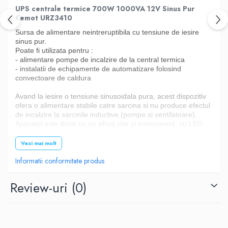
UPS centrale termice 700W 1000VA 12V Sinus Pur
Kemot URZ3410
Sursa de alimentare neintreruptibila cu tensiune de iesire
sinus pur.
Poate fi utilizata pentru :
- alimentare pompe de incalzire de la central termica
- instalatii de echipamente de automatizare folosind
convectoare de caldura
Avand la iesire o tensiune sinusoidala pura, acest dispozitiv
ofera o alimentare stabile catre sarcina si nu produce efectul
de incalzire la sarcinile inductive (pompe si ventilatoare).
Aparatul este dotat cu un afișaj clar și transparent, cu LED-
uri indicatoare ale stării actuale:
- tensiune de intrare
Vezi mai mult
- tensiunea de ieșire și frecvența
Informatii conformitate produs
- nivelul de încărcare
- nivelul bateriei
Review-uri
(0)
Specificaţii:
Putere maxima invertor: 700W
Tip baterie: 12V DC
Tensiunea maximă a bateriei: 15V DC