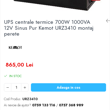
Baterii Zinc-Aer
Becuri LED
Aplice LED
Lanterne
UPS centrale termice 700W 1000VA
Lampi
12V Sinus Pur Kemot URZ3410 montaj
perete
Kit-uri vlogging
Electrice
Convertoare tensiune
Prelungitoare
Stabilizatoare tensiune
865,00 Lei
Ventilatoare
Diverse gadgeturi
IN STOC
Cablu coaxial
Periferice PC
Adauga in cos
Accesorii auto
Cod Produs:
URZ3410
Redresoare
Ai nevoie de ajutor?
0759 133 116
/
0757 368 989
Roboti pornire