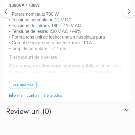
1000VA / 700W
• Putere nominala: 700 W
• Tensiune acumulator: 12 V DC
• Tensiune de intrare: 180 - 275 V AC
• Tensiune de iesire: 230 V AC +/-8%
• Forma tensiunii de iesire: unda sinusoidala pura
• Curent de incarcare a bateriei: max. 10 A
• Timp de comutare: =< 4 ms
Trei moduri de operare
Ca o sursa de alimentare neintreruptibila
cu functie de
incarcare - lasa tensiunea de la retea sa treaca catre
sarcina si incarca bateria de 12 VDC externa.
Ca un
redresor
- incarca bateria externa (dispozitivul trebuie sa
Vezi mai mult
fie conectat la sursa de alimentare 230V AC).
Ca si
invertor -
converteste tensiunea de 12V DC de la bateria
Informatii conformitate produs
externa in tensiune variabila AC 230V.
Review-uri
(0)
UPS Utilizare
• Centrale termice
• Dispozitive electronice (televizoare, tunnere, hi-fi, DVD)
• Electrocasnice (frigidere, blendere)
• Unelte electrice (masini de gaurit, polizoare)