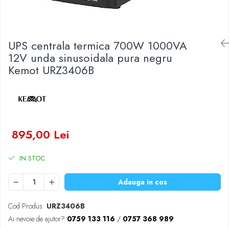
Baterii Zinc-Aer
Becuri LED
Aplice LED
Lanterne
UPS centrala termica 700W 1000VA
Lampi
12V unda sinusoidala pura negru
Kemot URZ3406B
Kit-uri vlogging
Electrice
Convertoare tensiune
Prelungitoare
Stabilizatoare tensiune
895,00 Lei
Ventilatoare
Diverse gadgeturi
IN STOC
Cablu coaxial
Periferice PC
Adauga in cos
Accesorii auto
Cod Produs:
URZ3406B
Redresoare
Ai nevoie de ajutor?
0759 133 116
/
0757 368 989
Roboti pornire