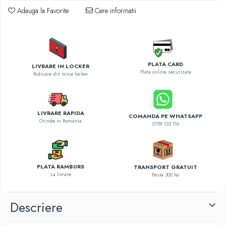
Diverse accesorii auto
Adauga la Favorite
Cere informatii
Carcase protectie NOCO BOOST
Invertoare Auto
Incarcator masina electrica
Aparate de spalat cu presiune
PLATA CARD
LIVRARE IN LOCKER
Compresoare
Plata online securizata
Ridicare din orice locker
LIVRARE RAPIDA
COMANDA PE WHATSAPP
Orinde in Romania
0759 133 116
PLATA RAMBURS
TRANSPORT GRATUIT
La livrare
Peste 300 lei
Descriere