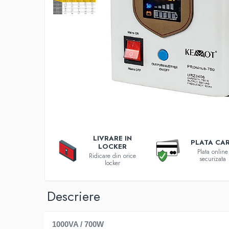
Incarcatoare 12V / 6V AGM / VRLA
Surse de iluminat
Becuri LED
Aplice LED
Lanterne
Lampi
Kit-uri vlogging
Electrice
Convertoare tensiune
Prelungitoare
LIVRARE IN
Stabilizatoare tensiune
PLATA CA
LOCKER
Plata online
Ventilatoare
Ridicare din orice
securizata
locker
Diverse gadgeturi
Cablu coaxial
Descriere
Periferice PC
Accesorii auto
Redresoare
1000VA / 700W