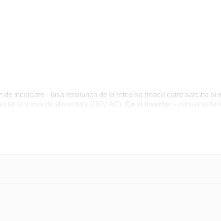
e de incarcare - lasa tensiunea de la retea sa treaca catre sarcina s
onectat la sursa de alimentare 230V AC).
Ca si invertor -
converteste t
DVD)
ri, GPS-uri)
e)