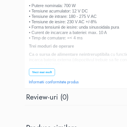
Roboti pornire
• Putere nominala: 700 W
• Tensiune acumulator: 12 V DC
Diverse accesorii auto
• Tensiune de intrare: 180 - 275 V AC
Carcase protectie NOCO BOOST
• Tensiune de iesire: 230 V AC +/-8%
Invertoare Auto
• Forma tensiunii de iesire: unda sinusoidala pura
• Curent de incarcare a bateriei: max. 10 A
Incarcator masina electrica
• Timp de comutare: =< 4 ms
Aparate de spalat cu presiune
Trei moduri de operare
Compresoare
Ca o sursa de alimentare neintreruptibila
cu functi
Top Branduri
incarca bateria externa (dispozitivul trebuie sa fie c
Top Categorii
variabila AC 230V.
Incarcatoare auto
Vezi mai mult
UPS Utilizare
Roboti pornire
• Centrale termice
Informatii conformitate produs
• Dispozitive electronice (televizoare, tunnere, hi-fi, 
Redresoare
• Electrocasnice (frigidere, blendere)
Review-uri
(0)
Baterii Alcaline Tip AG
• Unelte electrice (masini de gaurit, polizoare)
• Electronice (smartphone, tablete, telefoane, laptopu
Acumulatori
• Pompe, compresoare (apa, caldura, climatizare)
• Echipamente de birou (fax-uri, computere, monitoar
Incarcatoare
Sursa de alimentare de urgență la domiciliu
Becuri LED