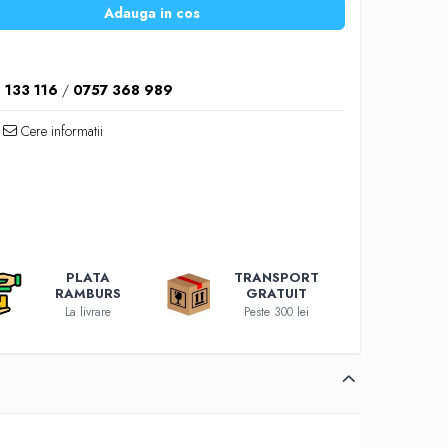
Adauga in cos
 133 116
/
0757 368 989
Cere informatii
PLATA
TRANSPORT
RAMBURS
GRATUIT
La livrare
Peste 300 lei