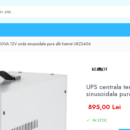
00VA 12V unda sinusoidala pura alb Kemot URZ3406
UPS centrala 
sinusoidala pu
895,00 Lei
IN STOC