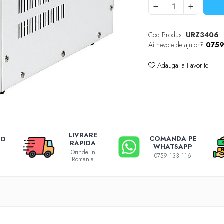
Cod Produs:
URZ3406
Ai nevoie de ajutor?
0759
Adauga la Favorite
LIVRARE
COMANDA PE
RD
RAPIDA
WHATSAPP
Orinde in
0759 133 116
Romania