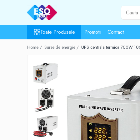
Toate Produsele
Toate Produsele
Promotii
Contact
Toate Categoriile
Surse de energie
Home /
Surse de energie /
UPS centrala termica 700W 10
Baterii
Acumulatori
UPS-uri
Powerbank-uri
Panouri solare
Generatoare
Surse de incarcare
Incarcatoare
Alimentatoare USB
Incarcatoare auto
Cabluri USB