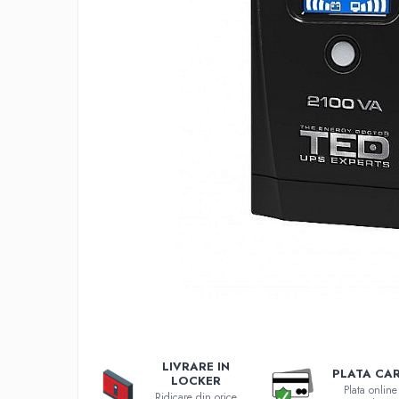
Incarcatoare 12V / 6V AGM / VRLA
Surse de iluminat
Becuri LED
Aplice LED
Lanterne
Lampi
Kit-uri vlogging
Electrice
Convertoare tensiune
Prelungitoare
Stabilizatoare tensiune
Ventilatoare
Diverse gadgeturi
Cablu coaxial
Periferice PC
Accesorii auto
LIVRARE IN
PLATA CA
LOCKER
Redresoare
Plata online
Ridicare din orice