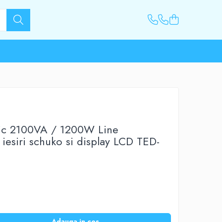
ric 2100VA / 1200W Line
2 iesiri schuko si display LCD TED-
Adauga in cos