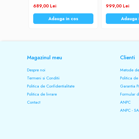
schuko si display LCD TED-1600
iesiri schuko si d
689,00 Lei
999,00 Lei
220V ± 9% AC
2200
Adauga in cos
Adauga 
Timp transfer
≤ 9ms
Unda sinusoidala
Magazinul meu
Clienti
Simulata
Despre noi
Metode de
Termeni si Conditii
Politica de
Numar si tip acumulator
Politica de Confidentialitate
Garantia P
Politica de livrare
Formular d
2 x 12V - 9,1Ah
Contact
ANPC
ANPC - SA
Autonomie (consum 120W)
35 min.