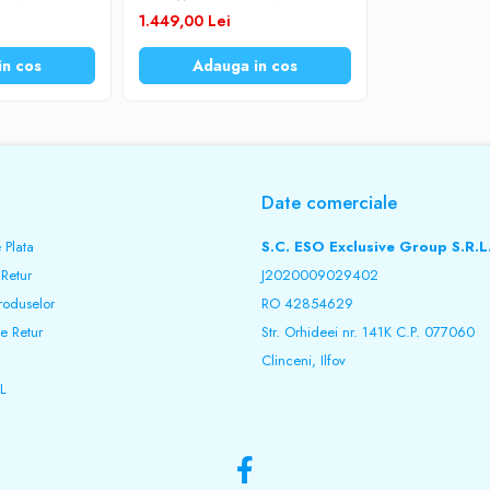
isplay LCD TED-
iesiri schuko si display LCD TED-
1.449,00 Lei
3100
in cos
Adauga in cos
Date comerciale
 Plata
S.C. ESO Exclusive Group S.R.L
 Retur
J2020009029402
roduselor
RO 42854629
e Retur
Str. Orhideei nr. 141K C.P. 077060
Clinceni, Ilfov
L