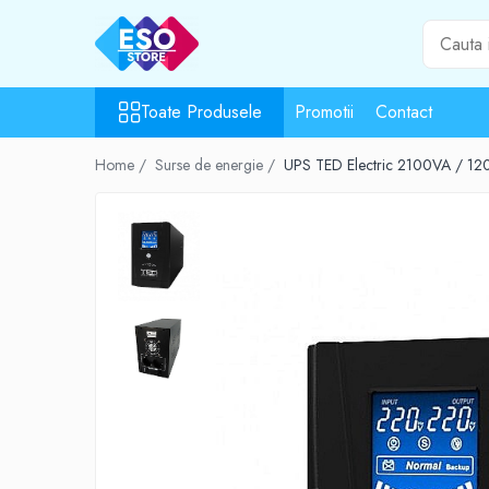
Toate Produsele
Toate Produsele
Promotii
Contact
Toate Categoriile
Surse de energie
Home /
Surse de energie /
UPS TED Electric 2100VA / 1200
Baterii
Acumulatori
UPS-uri
Powerbank-uri
Panouri solare
Generatoare
Surse de incarcare
Incarcatoare
Alimentatoare USB
Incarcatoare auto
Cabluri USB