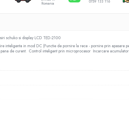
0759 133 116
Romania
siri schuko si display LCD TED-2100
nteligenta in mod DC (Functie de pornire la rece - pornire prin apasare pe 
 o pana de curent. Control inteligent prin microprocesor Incarcare acumul