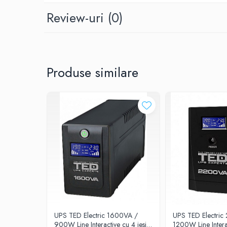
Prelungitoare
Model
Review-uri
(0)
UPS-uri
TED-2100
Stabilizatoare tensiune
Incarcatoare auto
Display
Produse similare
Cabluri USB
LCD
Baterii Zinc-Aer
Toate Produsele
Tensiune intrare
140V - 290V AC
Frecventa intrare
45Hz - 55Hz
Stabilizare de iesire AC in mod baterie
UPS TED Electric 1600VA /
UPS TED Electric
900W Line Interactive cu 4 iesiri
1200W Line Intera