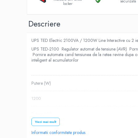
securizata
locker
Roboti pornire
Diverse accesorii auto
Descriere
Carcase protectie NOCO BOOST
Invertoare Auto
Incarcator masina electrica
UPS TED Electric 2100VA / 1200W Line Interactive cu 2 ie
Aparate de spalat cu presiune
UPS TED-2100 Regulator automat de tensiune (AVR) Pornire i
Compresoare
Pornire automata cand tensiunea de la retea revine dupa
inteligent al acumulatorilor
Top Branduri
Top Categorii
Incarcatoare auto
Putere (W)
Roboti pornire
Redresoare
1200
Baterii Alcaline Tip AG
Putere (VA)
Acumulatori
Vezi mai mult
Incarcatoare
2100
Informatii conformitate produs
Becuri LED