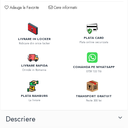
Diverse accesorii auto
Adauga la Favorite
Cere informatii
Carcase protectie NOCO BOOST
Invertoare Auto
Incarcator masina electrica
Aparate de spalat cu presiune
PLATA CARD
Compresoare
LIVRARE IN LOCKER
Plata online securizata
Ridicare din orice locker
LIVRARE RAPIDA
COMANDA PE WHATSAPP
Orinde in Romania
0759 133 116
PLATA RAMBURS
TRANSPORT GRATUIT
La livrare
Peste 300 lei
Descriere