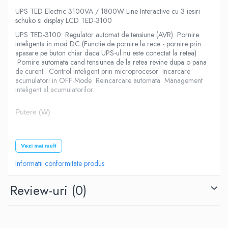
UPS TED Electric 3100VA / 1800W Line Interactive cu 3 iesiri
schuko si display LCD TED-3100
UPS TED-3100 Regulator automat de tensiune (AVR) Pornire
inteligenta in mod DC (Functie de pornire la rece - pornire prin
apasare pe buton chiar daca UPS-ul nu este conectat la retea)
Pornire automata cand tensiunea de la retea revine dupa o pana
de curent. Control inteligent prin microprocesor Incarcare
acumulatori in OFF-Mode Reincarcare automata Management
inteligent al acumulatorilor.
Putere (W)
1800
Vezi mai mult
Informatii conformitate produs
Putere (VA)
Review-uri
(0)
3100
Model