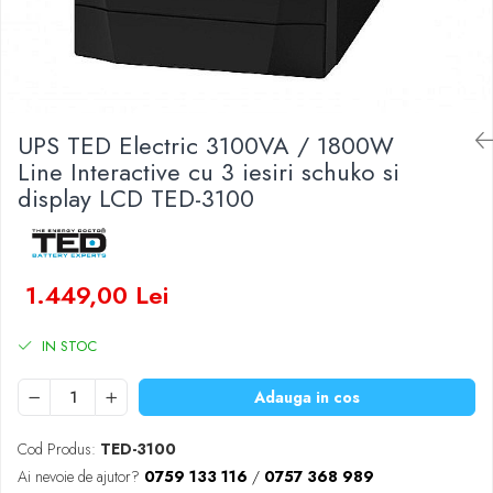
Baterii Zinc-Aer
Becuri LED
Aplice LED
Lanterne
Lampi
UPS TED Electric 3100VA / 1800W
Kit-uri vlogging
Line Interactive cu 3 iesiri schuko si
Electrice
display LCD TED-3100
Convertoare tensiune
Prelungitoare
Stabilizatoare tensiune
1.449,00 Lei
Ventilatoare
Diverse gadgeturi
IN STOC
Cablu coaxial
Periferice PC
Adauga in cos
Accesorii auto
Redresoare
Cod Produs:
TED-3100
Roboti pornire
Ai nevoie de ajutor?
0759 133 116
/
0757 368 989