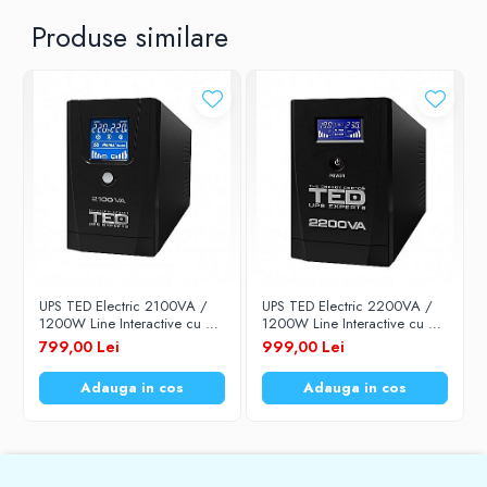
TED-3100
Produse similare
Display
LCD
Tensiune intrare
140V - 290V AC
Frecventa intrare
UPS TED Electric 2100VA /
UPS TED Electric 2200VA /
1200W Line Interactive cu 2
1200W Line Interactive cu 3
iesiri schuko si display LCD
iesiri schuko si display LCD
799,00 Lei
999,00 Lei
45Hz - 55Hz
TED-2100
TED-2200
Adauga in cos
Adauga in cos
Stabilizare de iesire AC in mod baterie
220V ± 9% AC