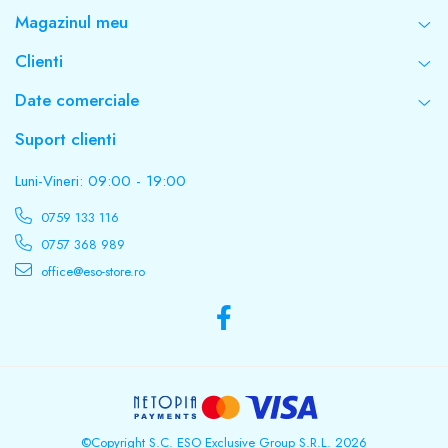
Magazinul meu
Timp transfer
Clienti
≤ 9ms
Date comerciale
Unda sinusoidala
Suport clienti
Simulata
Luni-Vineri: 09:00 - 19:00
0759 133 116
Numar si tip acumulator
0757 368 989
office@eso-store.ro
4 x 12V - 9,6Ah
Autonomie (consum 120W)
165 min.
Timp reincarcare
©Copyright S.C. ESO Exclusive Group S.R.L. 2026