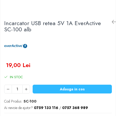
Baterii Zinc-Aer
Becuri LED
Aplice LED
Lanterne
Incarcator USB retea 5V 1A EverActive
Lampi
SC-100 alb
Kit-uri vlogging
Electrice
Convertoare tensiune
Prelungitoare
Stabilizatoare tensiune
19,00 Lei
Ventilatoare
Diverse gadgeturi
IN STOC
Cablu coaxial
Adauga in cos
Periferice PC
Accesorii auto
Cod Produs:
SC-100
Redresoare
Ai nevoie de ajutor?
0759 133 116
/
0757 368 989
Roboti pornire