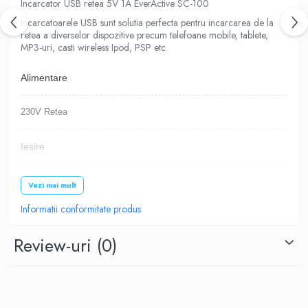
Incarcator USB retea 5V 1A EverActive SC-100
Incarcatoarele USB sunt solutia perfecta pentru incarcarea de la
retea a diverselor dispozitive precum telefoane mobile, tablete,
MP3-uri, casti wireless Ipod, PSP etc.
Alimentare
230V Retea
Iesire
5V USB
Vezi mai mult
Informatii conformitate produs
Nr. iesiri
Review-uri
(0)
1
Amperi incarcare