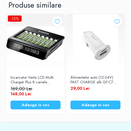
Produse similare
1A
-12%
Culoare
Alb
Brand
EverActive
Incarcator Varta LCD Multi
Alimentator auto (12-24V)
Charger Plus 8 canale
FAST CHARGE alb GF-C7
independente pentru
Golf
169,00 Lei
29,00 Lei
acumulatori AA (R6) / AAA
148,00 Lei
(R3) 1,2V Ni-MH 57681
Adauga in cos
Adauga in cos