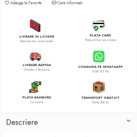
Diverse accesorii auto
Adauga la Favorite
Cere informatii
Carcase protectie NOCO BOOST
Invertoare Auto
Incarcator masina electrica
Aparate de spalat cu presiune
PLATA CARD
LIVRARE IN LOCKER
Plata online securizata
Compresoare
Ridicare din orice locker
LIVRARE RAPIDA
COMANDA PE WHATSAPP
Orinde in Romania
0759 133 116
PLATA RAMBURS
TRANSPORT GRATUIT
La livrare
Peste 300 lei
Descriere