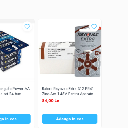
-7%
LongLife Power AA
Baterii Rayovac Extra 312 PR41
Baterii Du
na set 24 buc.
Zinc-Aer 1.45V Pentru Aparate
Zinc-Aer 1
Auditive Set 60 Baterii
Auditive Se
105,00 L
84,00 Lei
a in cos
Adauga in cos
Ad