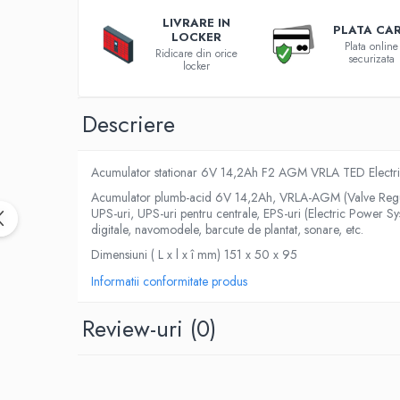
Roboti pornire
LIVRARE IN
PLATA CA
LOCKER
Diverse accesorii auto
Plata online
Ridicare din orice
securizata
Carcase protectie NOCO BOOST
locker
Invertoare Auto
Incarcator masina electrica
Descriere
Aparate de spalat cu presiune
Compresoare
Acumulator stationar 6V 14,2Ah F2 AGM VRLA TED Elect
Top Branduri
Acumulator plumb-acid 6V 14,2Ah, VRLA-AGM (Valve Regulate
Top Categorii
UPS-uri, UPS-uri pentru centrale, EPS-uri (Electric Power Sy
Incarcatoare auto
digitale, navomodele, barcute de plantat, sonare, etc.
Roboti pornire
Dimensiuni ( L x l x î mm) 151 x 50 x 95
Redresoare
Informatii conformitate produs
Baterii Alcaline Tip AG
Review-uri
(0)
Acumulatori
Incarcatoare
Becuri LED