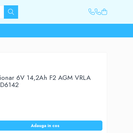
ationar 6V 14,2Ah F2 AGM VRLA
ED6142
Adauga in cos