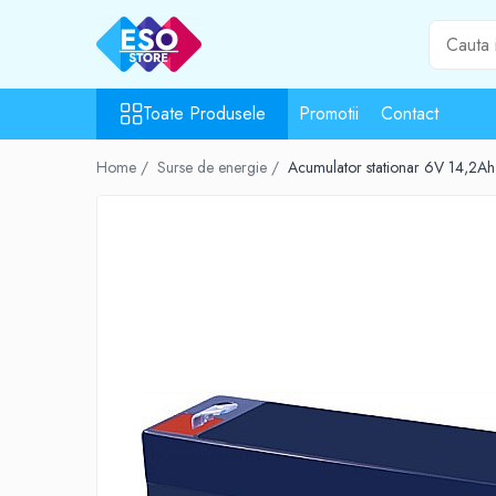
Toate Produsele
Toate Produsele
Promotii
Contact
Toate Categoriile
Surse de energie
Home /
Surse de energie /
Acumulator stationar 6V 14,2
Baterii
Acumulatori
UPS-uri
Powerbank-uri
Panouri solare
Generatoare
Surse de incarcare
Incarcatoare
Alimentatoare USB
Incarcatoare auto
Cabluri USB