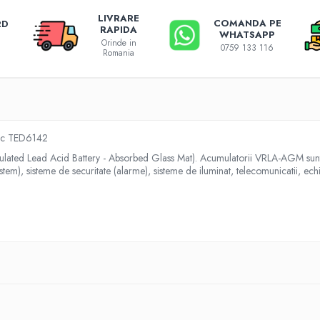
LIVRARE
COMANDA PE
RD
RAPIDA
WHATSAPP
Orinde in
0759 133 116
Romania
ric TED6142
d Lead Acid Battery - Absorbed Glass Mat). Acumulatorii VRLA-AGM sunt sigil
stem), sisteme de securitate (alarme), sisteme de iluminat, telecomunicatii, ec