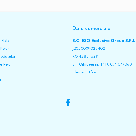
Date comerciale
 Plata
S.C. ESO Exclusive Group S.R.L
 Retur
J2020009029402
roduselor
RO 42854629
e Retur
Str. Orhideei nr. 141K C.P. 077060
Clinceni, Ilfov
L