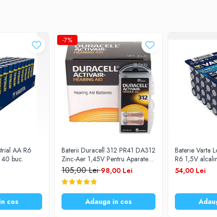
-7%
strial AA R6
Baterii Duracell 312 PR41 DA312
Baterie Varta 
e 40 buc.
Zinc-Aer 1,45V Pentru Aparate
R6 1,5V alcali
Auditive Set 60 Baterii
105,00 Lei
98,00 Lei
54,00 Lei
in cos
Adauga in cos
Adaug