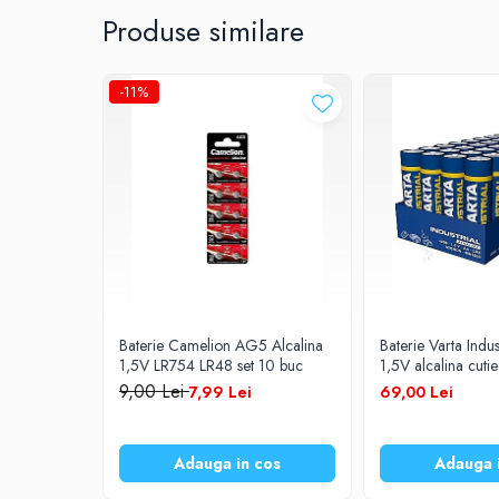
Produse similare
Prelungitoare
UPS-uri
Stabilizatoare tensiune
-11%
Incarcatoare auto
Cabluri USB
Baterii Zinc-Aer
Toate Produsele
Baterie Camelion AG5 Alcalina
Baterie Varta Indu
1,5V LR754 LR48 set 10 buc
1,5V alcalina cuti
9,00 Lei
7,99 Lei
69,00 Lei
Adauga in cos
Adauga 