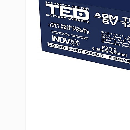
Incarcatoare 12V / 6V AGM / VRLA
Surse de iluminat
Becuri LED
Aplice LED
Lanterne
Lampi
Kit-uri vlogging
Electrice
Convertoare tensiune
Prelungitoare
Stabilizatoare tensiune
Ventilatoare
Diverse gadgeturi
Cablu coaxial
Periferice PC
Accesorii auto
Redresoare