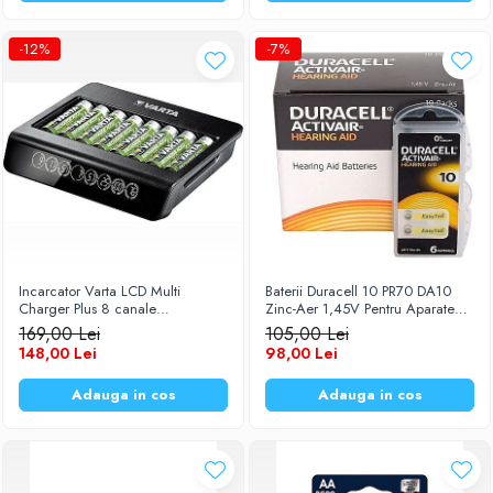
-12%
-7%
Incarcator Varta LCD Multi
Baterii Duracell 10 PR70 DA10
Charger Plus 8 canale
Zinc-Aer 1,45V Pentru Aparate
independente pentru acumulatori
Auditive Set 60 Baterii
169,00 Lei
105,00 Lei
AA (R6) / AAA (R3) 1,2V Ni-MH
148,00 Lei
98,00 Lei
57681
Adauga in cos
Adauga in cos