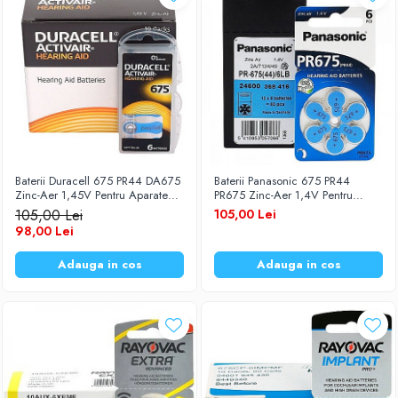
Baterii Duracell 675 PR44 DA675
Baterii Panasonic 675 PR44
Zinc-Aer 1,45V Pentru Aparate
PR675 Zinc-Aer 1,4V Pentru
Auditive Set 60 Baterii
Aparate Auditive Set 60 Baterii
105,00 Lei
105,00 Lei
98,00 Lei
Adauga in cos
Adauga in cos