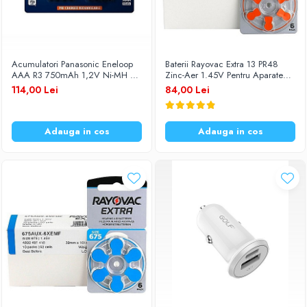
Acumulatori Panasonic Eneloop
Baterii Rayovac Extra 13 PR48
AAA R3 750mAh 1,2V Ni-MH BK-
Zinc-Aer 1.45V Pentru Aparate
4MCCE/8BE set 8 buc.
Auditive Set 60 Baterii
114,00 Lei
84,00 Lei
Adauga in cos
Adauga in cos