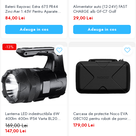
Baterii Rayovac Extra 675 PR44
Alimentator auto (12-24V) FAST
Zinc-Aer 1.45V Pentru Aparate
CHARGE alb GF-C7 Golf
Auditive Set 60 Baterii
84,00 Lei
29,00 Lei
Adauga in cos
Adauga in cos
-13%
Lanterna LED indestructibila 6W
Carcasa de protectie Noco EVA
400lm 400m IP54 Varta BL20
GBC102 pentru roboti de pornire
PRO 18751
Noco Boost GBX55
169,00 Lei
179,00 Lei
147,00 Lei