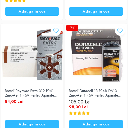
Diverse accesorii auto
Carcase protectie NOCO BOOST
Adauga in cos
Adauga in cos
Invertoare Auto
Incarcator masina electrica
-7%
Aparate de spalat cu presiune
Compresoare
Baterii Rayovac Extra 312 PR41
Baterii Duracell 13 PR48 DA13
Zinc-Aer 1.45V Pentru Aparate
Zinc-Aer 1,45V Pentru Aparate
Auditive Set 60 Baterii
Auditive Set 60 Baterii
84,00 Lei
105,00 Lei
98,00 Lei
Adauga in cos
Adauga in cos