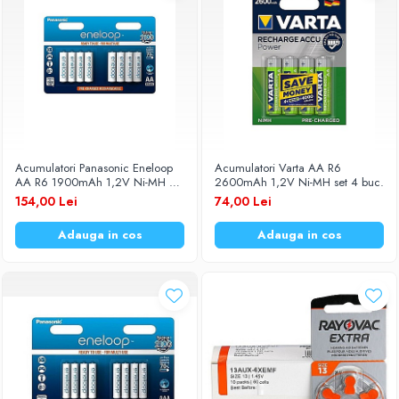
Acumulatori Panasonic Eneloop
Acumulatori Varta AA R6
AA R6 1900mAh 1,2V Ni-MH BK-
2600mAh 1,2V Ni-MH set 4 buc.
3MCCE/8BE set 8 buc.
154,00 Lei
74,00 Lei
Adauga in cos
Adauga in cos