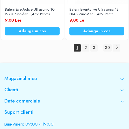
Baterii EverActive Ultrasonic 10
Baterii EverActive Ultrasonic 13
PR70 Zinc-Aer 1,45V Pentru
PR48 Zinc-Aer 1,45V Pentru
Aparate Auditive Set 6 Baterii
Aparate Auditive Set 6 Baterii
9,00 Lei
9,00 Lei
Adauga in cos
Adauga in cos
1
2
3
30
...
Magazinul meu
Clienti
Date comerciale
Suport clienti
Luni-Vineri: 09:00 - 19:00