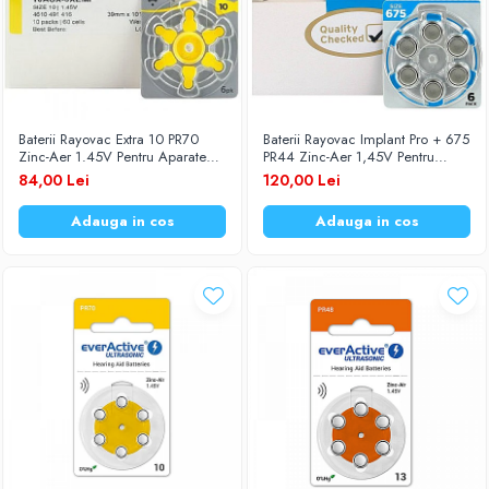
Baterii Rayovac Extra 10 PR70
Baterii Rayovac Implant Pro + 675
Zinc-Aer 1.45V Pentru Aparate
PR44 Zinc-Aer 1,45V Pentru
Auditive Set 60 Baterii
Aparate Auditive Set 60 Baterii
84,00 Lei
120,00 Lei
Adauga in cos
Adauga in cos