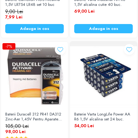
1,5V LR754 LR48 set 10 buc
1,5V alcalina cutie 40 buc.
Baterii Zinc-Aer
Becuri LED
9,00 Lei
69,00 Lei
Aplice LED
7,99 Lei
Lanterne
Adauga in cos
Adauga in cos
Lampi
Kit-uri vlogging
-7%
Electrice
Convertoare tensiune
Prelungitoare
Stabilizatoare tensiune
Ventilatoare
Diverse gadgeturi
Cablu coaxial
Periferice PC
Baterii Duracell 312 PR41 DA312
Baterie Varta LongLife Power AA
Accesorii auto
Zinc-Aer 1,45V Pentru Aparate
R6 1,5V alcalina set 24 buc.
Redresoare
Auditive Set 60 Baterii
105,00 Lei
54,00 Lei
98,00 Lei
Roboti pornire