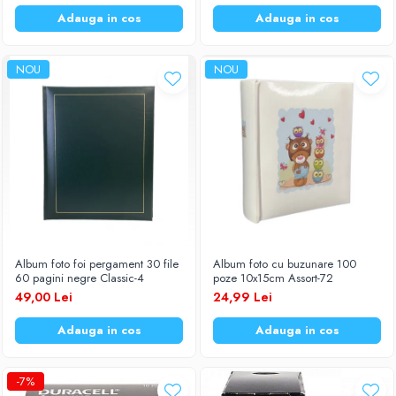
Adauga in cos
Adauga in cos
NOU
NOU
Album foto foi pergament 30 file
Album foto cu buzunare 100
60 pagini negre Classic-4
poze 10x15cm Assort-72
49,00 Lei
24,99 Lei
Adauga in cos
Adauga in cos
-7%