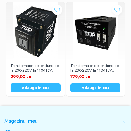
Transformator de tensiune de
Transformator de tensiune de
la 230-220V la 110-115V
la 230-220V la 110-115V
750VA / 600W
3000VA/2400W cu carcasa
299,00 Lei
779,00 Lei
TED Electric
Adauga in cos
Adauga in cos
Magazinul meu