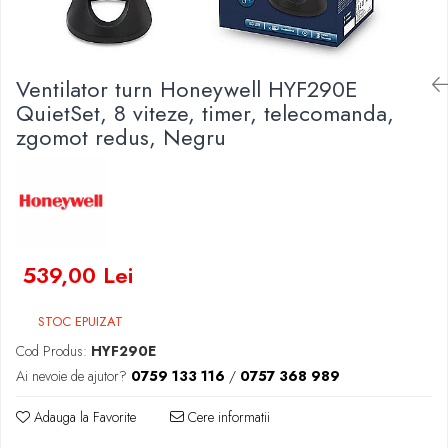
Baterii Zinc-Aer
Becuri LED
Aplice LED
Lanterne
Ventilator turn Honeywell HYF290E
Lampi
QuietSet, 8 viteze, timer, telecomanda,
zgomot redus, Negru
Kit-uri vlogging
Electrice
Convertoare tensiune
Prelungitoare
Stabilizatoare tensiune
Ventilatoare
539,00 Lei
Diverse gadgeturi
Cablu coaxial
STOC EPUIZAT
Periferice PC
Cod Produs:
HYF290E
Accesorii auto
Ai nevoie de ajutor?
0759 133 116
/
0757 368 989
Redresoare
Adauga la Favorite
Cere informatii
Roboti pornire