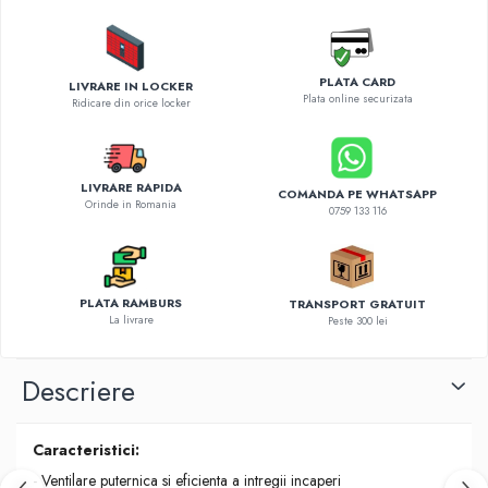
Diverse accesorii auto
Carcase protectie NOCO BOOST
Invertoare Auto
PLATA CARD
LIVRARE IN LOCKER
Incarcator masina electrica
Plata online securizata
Ridicare din orice locker
Aparate de spalat cu presiune
Compresoare
LIVRARE RAPIDA
COMANDA PE WHATSAPP
Orinde in Romania
0759 133 116
PLATA RAMBURS
TRANSPORT GRATUIT
La livrare
Peste 300 lei
Descriere
Caracteristici:
- Ventilare puternica si eficienta a intregii incaperi